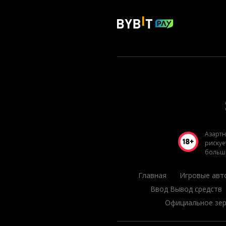
Азартн
рискуе
больше
Главная
Игровые авт
Ввод Вывод средств
Официальное зе