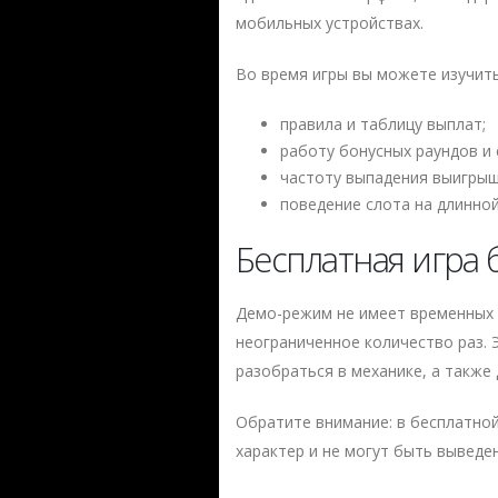
мобильных устройствах.
Во время игры вы можете изучить
правила и таблицу выплат;
работу бонусных раундов и
частоту выпадения выигрыш
поведение слота на длинной
Бесплатная игра 
Демо-режим не имеет временных 
неограниченное количество раз. 
разобраться в механике, а также
Обратите внимание: в бесплатно
характер и не могут быть выведе