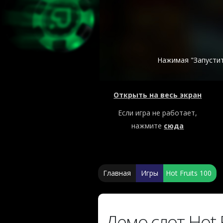
Нажимая "Запустит
Открыть на весь экран
Если игра не работает,
нажмите
сюда
Главная
Игры
Hot Fruits 100
Демо слот Hot 