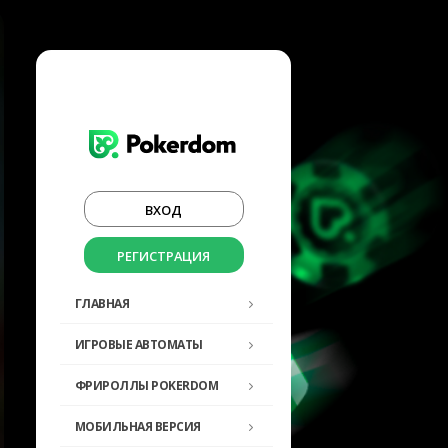
ВХОД
РЕГИСТРАЦИЯ
ГЛАВНАЯ
ИГРОВЫЕ АВТОМАТЫ
ФРИРОЛЛЫ POKERDOM
МОБИЛЬНАЯ ВЕРСИЯ