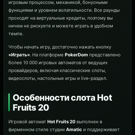
игровым процессом, механикой, бонусными
функциями и уровнем волатильности. Все раунды
проходят на виртуальные кредиты, поэтому вы
ничем не рискуете и можете играть в удобном
темпе.
Чтобы начать игру, достаточно нажать кнопку
«Играть»
. На платформе
PokerDom
представлено
более 10 000 игровых автоматов от ведущих
провайдеров, включая классические слоты,
видеослоты, настольные игры и live-раздел.
Особенности слота Hot
Fruits 20
Игровой автомат
Hot Fruits 20
выполнен в
фирменном стиле студии
Amatic
и поддерживает