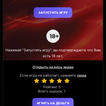
ЗАПУСТИТЬ ИГРУ
Нажимая "Запустить игру", вы подтверждаете что Вам
есть 18 лет.
Открыть на весь экран
Если игра не работает, нажмите
сюда
Рейтинг
5
Всего оценок:
1
ИГРАТЬ НА ДЕНЬГИ