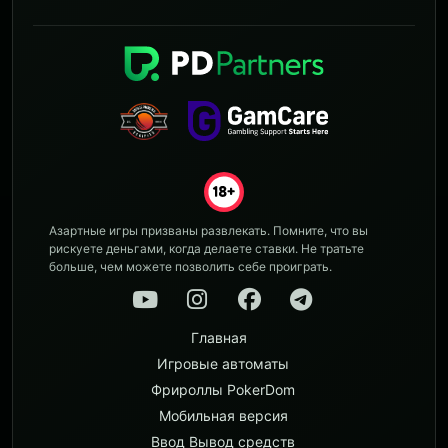
Азартные игры призваны развлекать. Помните, что вы
рискуете деньгами, когда делаете ставки. Не тратьте
больше, чем можете позволить себе проиграть.
Главная
Игровые автоматы
Фрироллы PokerDom
Мобильная версия
Ввод Вывод средств