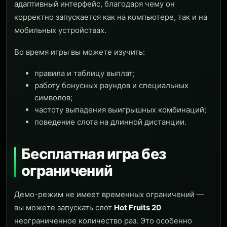
адаптивный интерфейс, благодаря чему он
корректно запускается как на компьютере, так и на
мобильных устройствах.
Во время игры вы можете изучить:
правила и таблицу выплат;
работу бонусных раундов и специальных
символов;
частоту выпадения выигрышных комбинаций;
поведение слота на длинной дистанции.
Бесплатная игра без
ограничений
Демо-режим не имеет временных ограничений —
вы можете запускать слот
Hot Fruits 20
неограниченное количество раз. Это особенно