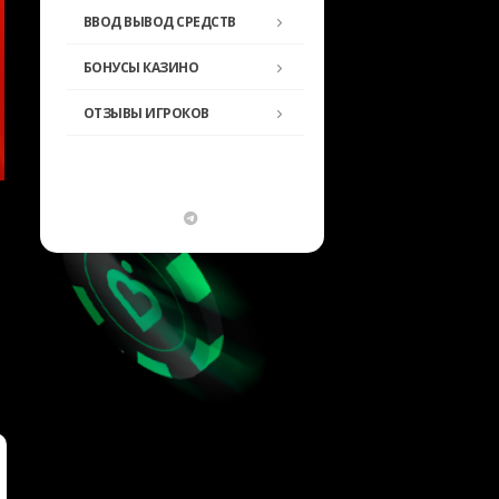
ВВОД ВЫВОД СРЕДСТВ
БОНУСЫ КАЗИНО
ОТЗЫВЫ ИГРОКОВ
КОНТАКТЫ