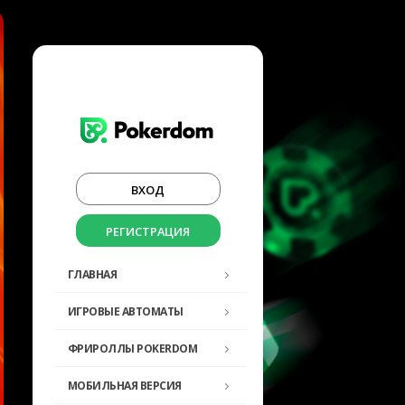
ВХОД
РЕГИСТРАЦИЯ
ГЛАВНАЯ
ИГРОВЫЕ АВТОМАТЫ
ФРИРОЛЛЫ POKERDOM
МОБИЛЬНАЯ ВЕРСИЯ