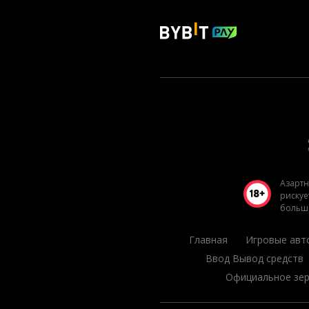
Азартн
рискуе
больше
Главная
Игровые авт
Ввод Вывод средств
Официальное зе