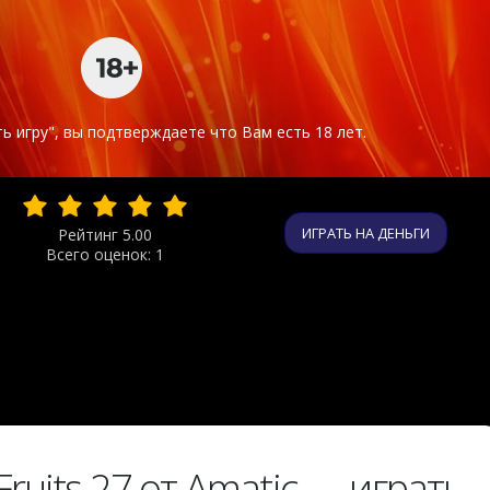
ь игру", вы подтверждаете что Вам есть 18 лет.
ИГРАТЬ НА ДЕНЬГИ
Рейтинг
5.00
Всего оценок:
1
ruits 27 от Amatic — играть