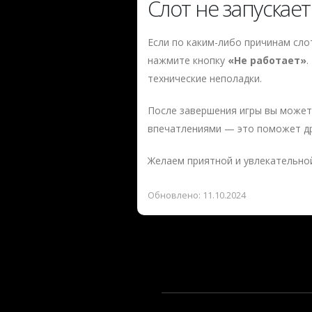
Слот не запускает
Если по каким-либо причинам сл
нажмите кнопку
«Не работает»
.
технические неполадки.
После завершения игры вы может
впечатлениями — это поможет др
Желаем приятной и увлекательной
Обновлено:
11.10.2024