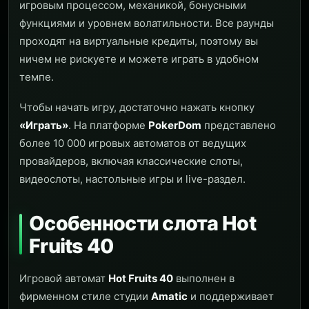
игровым процессом, механикой, бонусными
функциями и уровнем волатильности. Все раунды
проходят на виртуальные кредиты, поэтому вы
ничем не рискуете и можете играть в удобном
темпе.
Чтобы начать игру, достаточно нажать кнопку
«Играть»
. На платформе
PokerDom
представлено
более 10 000 игровых автоматов от ведущих
провайдеров, включая классические слоты,
видеослоты, настольные игры и live-раздел.
Особенности слота Hot
Fruits 40
Игровой автомат
Hot Fruits 40
выполнен в
фирменном стиле студии
Amatic
и поддерживает