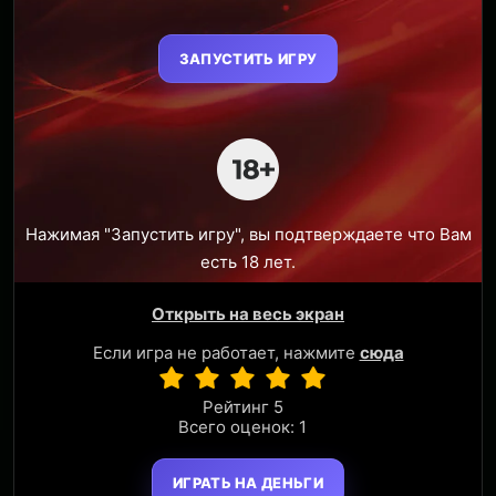
ЗАПУСТИТЬ ИГРУ
Нажимая "Запустить игру", вы подтверждаете что Вам
есть 18 лет.
Открыть на весь экран
Если игра не работает, нажмите
сюда
Рейтинг
5
Всего оценок:
1
ИГРАТЬ НА ДЕНЬГИ