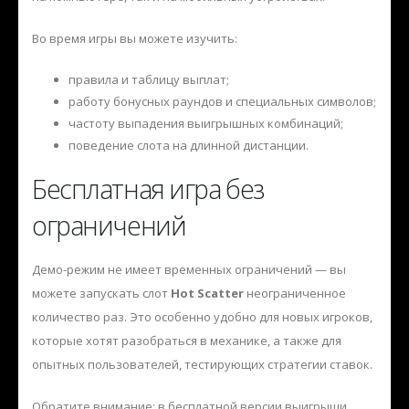
Во время игры вы можете изучить:
правила и таблицу выплат;
работу бонусных раундов и специальных символов;
частоту выпадения выигрышных комбинаций;
поведение слота на длинной дистанции.
Бесплатная игра без
ограничений
Демо-режим не имеет временных ограничений — вы
можете запускать слот
Hot Scatter
неограниченное
количество раз. Это особенно удобно для новых игроков,
которые хотят разобраться в механике, а также для
опытных пользователей, тестирующих стратегии ставок.
Обратите внимание: в бесплатной версии выигрыши