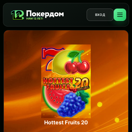
ВХОД
Hottest Fruits 20