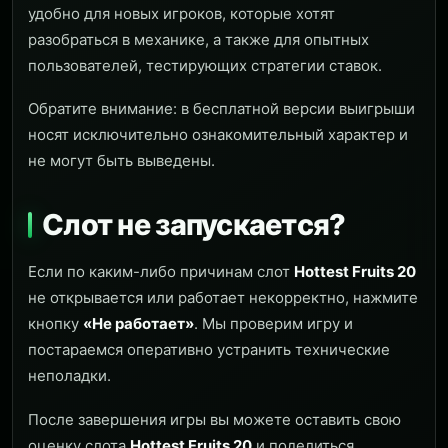
удобно для новых игроков, которые хотят
разобраться в механике, а также для опытных
пользователей, тестирующих стратегии ставок.
Обратите внимание: в бесплатной версии выигрыши
носят исключительно ознакомительный характер и
не могут быть выведены.
Слот не запускается?
Если по каким-либо причинам слот
Hottest Fruits 20
не открывается или работает некорректно, нажмите
кнопку
«Не работает»
. Мы проверим игру и
постараемся оперативно устранить технические
неполадки.
После завершения игры вы можете оставить свою
оценку слота
Hottest Fruits 20
и поделиться