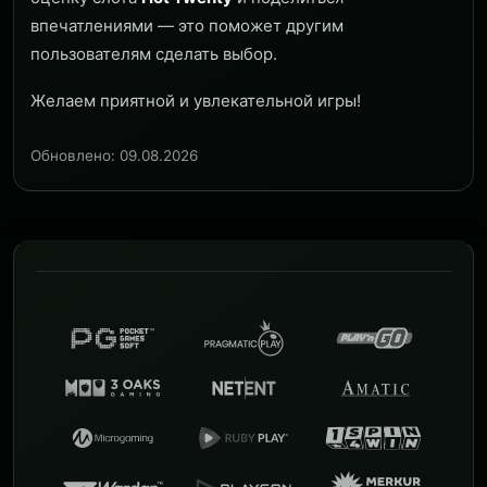
впечатлениями — это поможет другим
пользователям сделать выбор.
Желаем приятной и увлекательной игры!
Обновлено:
09.08.2026