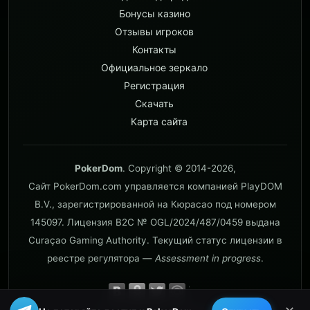
Бонусы казино
Отзывы игроков
Контакты
Официальное зеркало
Регистрация
Скачать
Карта сайта
PokerDom
. Copyright © 2014-2026,
Сайт PokerDom.com управляется компанией PlayDOM
B.V., зарегистрированной на Кюрасао под номером
145097. Лицензия B2C № OGL/2024/487/0459 выдана
Curaçao Gaming Authority. Текущий статус лицензии в
реестре регулятора —
Assessment in progress
.
© 2026 All rights reserved.