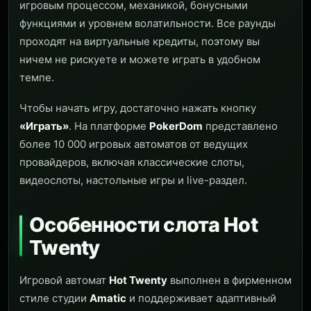
игровым процессом, механикой, бонусными
функциями и уровнем волатильности. Все раунды
проходят на виртуальные кредиты, поэтому вы
ничем не рискуете и можете играть в удобном
темпе.
Чтобы начать игру, достаточно нажать кнопку
«Играть»
. На платформе
PokerDom
представлено
более 10 000 игровых автоматов от ведущих
провайдеров, включая классические слоты,
видеослоты, настольные игры и live-раздел.
Особенности слота Hot
Twenty
Игровой автомат
Hot Twenty
выполнен в фирменном
стиле студии
Amatic
и поддерживает адаптивный