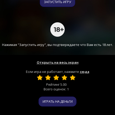
ЗАПУСТИТЬ ИГРУ
Нажимая "Запустить игру", вы подтверждаете что Вам есть 18 лет.
Открыть на весь экран
Если игра не работает, нажмите
сюда
Рейтинг
5.00
Всего оценок:
1
ИГРАТЬ НА ДЕНЬГИ