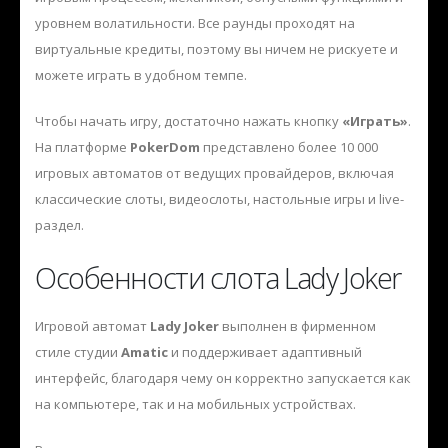
уровнем волатильности. Все раунды проходят на
виртуальные кредиты, поэтому вы ничем не рискуете и
можете играть в удобном темпе.
Чтобы начать игру, достаточно нажать кнопку
«Играть»
.
На платформе
PokerDom
представлено более 10 000
игровых автоматов от ведущих провайдеров, включая
классические слоты, видеослоты, настольные игры и live-
раздел.
Особенности слота Lady Joker
Игровой автомат
Lady Joker
выполнен в фирменном
стиле студии
Amatic
и поддерживает адаптивный
интерфейс, благодаря чему он корректно запускается как
на компьютере, так и на мобильных устройствах.