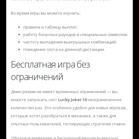
Во время игры вы можете изучить:
правила и таблицу выплат;
работу бонусных раундов и специальных символов;
частоту выпадения выигрышных комбинаций;
поведение слота на длинной дистанции.
Бесплатная игра без
ограничений
Демо-режим не имеет временных ограничений — вы
можете запускать слот
Lucky Joker 10
неограниченное
количество раз. Это особенно удобно для новых игроков,
которые хотят разобраться в механике, а также для
опытных пользователей, тестирующих стратегии ставок.
Обратите внимание: в бесплатной версии выигрыши