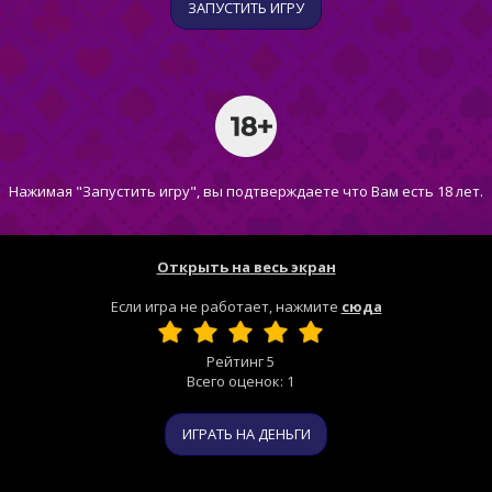
ЗАПУСТИТЬ ИГРУ
Нажимая "Запустить игру", вы подтверждаете что Вам есть 18 лет.
Открыть на весь экран
Если игра не работает, нажмите
сюда
Рейтинг
5
Всего оценок:
1
ИГРАТЬ НА ДЕНЬГИ