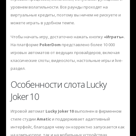
уровнем волатильности. Все раунды проходят на
виртуальные кредиты, поэтому вы ничем не рискуете и
можете играть в удобном темпе.
Чтобы начать игру, достаточно нажать кнопку
«Играть»
.
На платформе
PokerDom
представлено более 10 000
игровых автоматов от ведущих провайдеров, включая
классические слоты, видеослоты, настольные игры и live-
раздел.
Особенности слота Lucky
Joker 10
Игровой автомат
Lucky Joker 10
выполнен в фирменном
стиле студии
Amatic
и поддерживает адаптивный
интерфейс, благодаря чему он корректно запускается как
на компьютере, так и на мобильных устройствах.