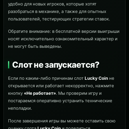
удобно для новых игроков, которые хотят
разобраться в механике, а также для опытных
пользователей, тестирующих стратегии ставок.
Обратите внимание: в бесплатной версии выигрыши
носят исключительно ознакомительный характер и
не могут быть выведены.
Слот не запускается?
Если по каким-либо причинам слот
Lucky Coin
не
открывается или работает некорректно, нажмите
кнопку
«Не работает»
. Мы проверим игру и
постараемся оперативно устранить технические
неполадки.
После завершения игры вы можете оставить свою
оценку слота
Lucky Coin
и поделиться