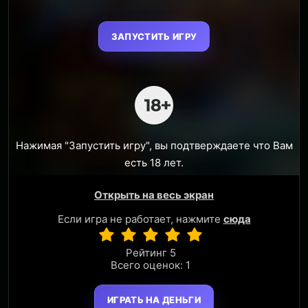
ЗАПУСТИТЬ ИГРУ
Нажимая "Запустить игру", вы подтверждаете что Вам
есть 18 лет.
Открыть на весь экран
Если игра не работает, нажмите
сюда
Рейтинг
5
Всего оценок:
1
ИГРАТЬ НА ДЕНЬГИ