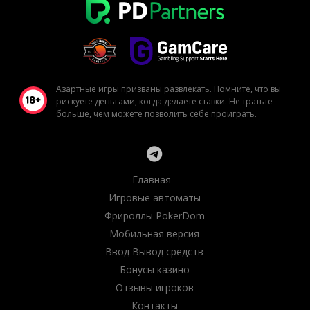
Азартные игры призваны развлекать. Помните, что вы
рискуете деньгами, когда делаете ставки. Не тратьте
больше, чем можете позволить себе проиграть.
Главная
Игровые автоматы
Фрироллы PokerDom
Мобильная версия
Ввод Вывод средств
Бонусы казино
Отзывы игроков
Контакты