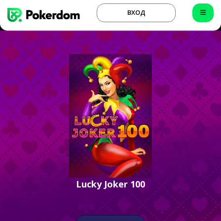
ВХОД
Lucky Joker 100