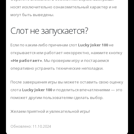
носят исключительно ознакомительный характер и не
могут быть выведены.
Слот не запускается?
Если по каким-либо причинам слот
Lucky Joker 100
не
открывается или работает некорректно, нажмите кнопку
«Не работает»
. Мы проверим игру и постараемся
оперативно устранить технические неполадки.
После завершения игры вы можете оставить свою оценку
слота
Lucky Joker 100
и поделиться впечатлениями — это
поможет другим пользователям сделать выбор.
Желаем приятной и увлекательной игры!
Обновлено:
11.10.2024