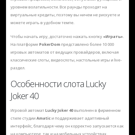
уровнем волатильности. Все раунды проходят на
виртуальные кредиты, поэтому вы ничем не рискуете и
можете играть в удобном темпе.
Чтобы начать игру, достаточно нажать кнопку
«Играть»
.
На платформе
PokerDom
представлено более 10 000
игровых автоматов от ведущих провайдеров, включая
классические слоты, видеослоты, настольные игры и live-
раздел.
Особенности слота Lucky
Joker 40
Игровой автомат
Lucky Joker 40
выполнен в фирменном
стиле студии
Amatic
и поддерживает адаптивный
интерфейс, благодаря чему он корректно запускается как
на компьютере, так и на мобильных устройствах.