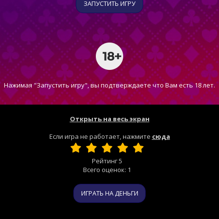
ЗАПУСТИТЬ ИГРУ
Нажимая "Запустить игру", вы подтверждаете что Вам есть 18 лет.
Открыть на весь экран
Если игра не работает, нажмите
сюда
Рейтинг
5
Всего оценок:
1
ИГРАТЬ НА ДЕНЬГИ