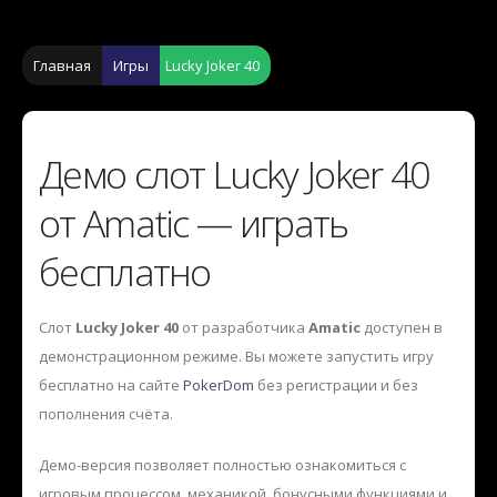
Главная
Игры
Lucky Joker 40
Демо слот Lucky Joker 40
от Amatic — играть
бесплатно
Слот
Lucky Joker 40
от разработчика
Amatic
доступен в
демонстрационном режиме. Вы можете запустить игру
бесплатно на сайте
PokerDom
без регистрации и без
пополнения счёта.
Демо-версия позволяет полностью ознакомиться с
игровым процессом, механикой, бонусными функциями и