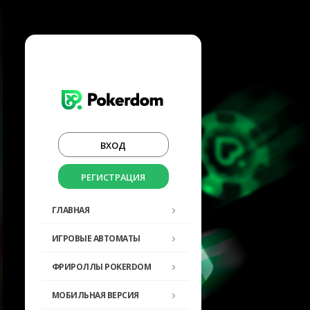
ВХОД
РЕГИСТРАЦИЯ
ГЛАВНАЯ
ИГРОВЫЕ АВТОМАТЫ
ФРИРОЛЛЫ POKERDOM
МОБИЛЬНАЯ ВЕРСИЯ