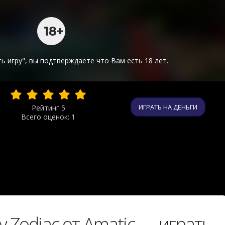
ь игру", вы подтверждаете что Вам есть 18 лет.
ИГРАТЬ НА ДЕНЬГИ
Рейтинг
5
Всего оценок:
1
y Zodiac от Amatic — играть