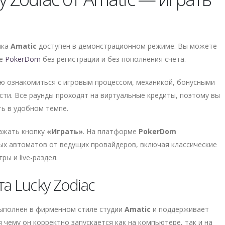
ика
Amatic
доступен в демонстрационном режиме. Вы можете
те
PokerDom
без регистрации и без пополнения счёта.
ю ознакомиться с игровым процессом, механикой, бонусными
ти. Все раунды проходят на виртуальные кредиты, поэтому вы
ть в удобном темпе.
нажать кнопку
«Играть»
. На платформе
PokerDom
ых автоматов от ведущих провайдеров, включая классические
ры и live-раздел.
а Lucky Zodiac
полнен в фирменном стиле студии
Amatic
и поддерживает
 чему он корректно запускается как на компьютере, так и на