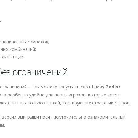
:
 специальных символов;
ных комбинаций;
 дистанции.
без ограничений
ограничений — вы можете запускать слот
Lucky Zodiac
Это особенно удобно для новых игроков, которые хотят
 для опытных пользователей, тестирующих стратегии ставок.
й версии выигрыши носят исключительно ознакомительный
ны.