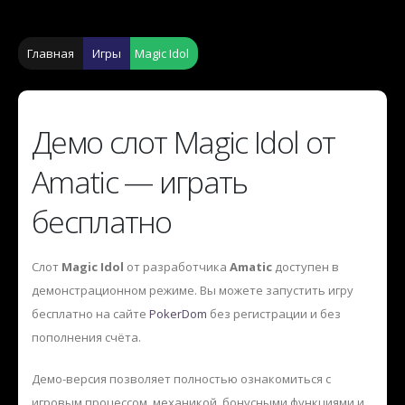
Главная
Игры
Magic Idol
Демо слот Magic Idol от
Amatic — играть
бесплатно
Слот
Magic Idol
от разработчика
Amatic
доступен в
демонстрационном режиме. Вы можете запустить игру
бесплатно на сайте
PokerDom
без регистрации и без
пополнения счёта.
Демо-версия позволяет полностью ознакомиться с
игровым процессом, механикой, бонусными функциями и