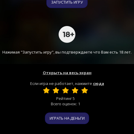
ЗАПУСТИТЬ ИГРУ
Нажимая "Запустить игру", вы подтверждаете что Вам есть 18 лет.
Открыть на весь экран
Если игра не работает, нажмите
сюда
Рейтинг
5
Всего оценок:
1
ИГРАТЬ НА ДЕНЬГИ