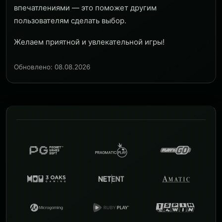
впечатлениями — это поможет другим
пользователям сделать выбор.
Желаем приятной и увлекательной игры!
Обновлено:
08.08.2026