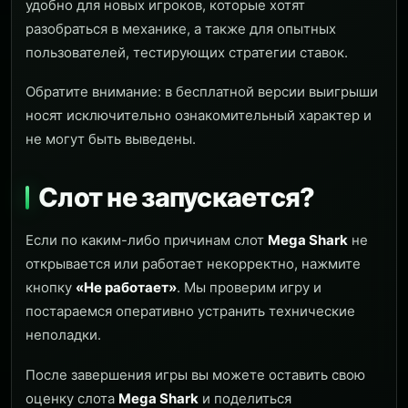
удобно для новых игроков, которые хотят
разобраться в механике, а также для опытных
пользователей, тестирующих стратегии ставок.
Обратите внимание: в бесплатной версии выигрыши
носят исключительно ознакомительный характер и
не могут быть выведены.
Слот не запускается?
Если по каким-либо причинам слот
Mega Shark
не
открывается или работает некорректно, нажмите
кнопку
«Не работает»
. Мы проверим игру и
постараемся оперативно устранить технические
неполадки.
После завершения игры вы можете оставить свою
оценку слота
Mega Shark
и поделиться