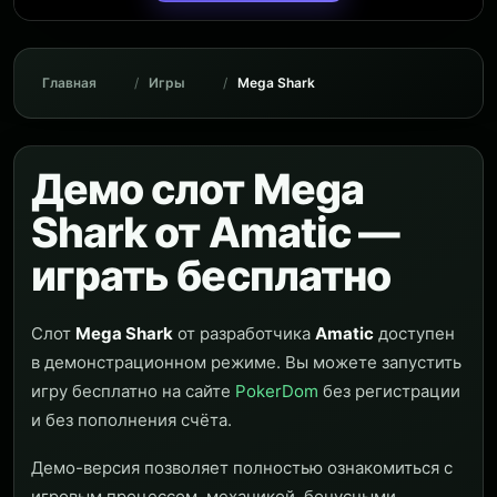
Главная
Игры
Mega Shark
Демо слот Mega
Shark от Amatic —
играть бесплатно
Слот
Mega Shark
от разработчика
Amatic
доступен
в демонстрационном режиме. Вы можете запустить
игру бесплатно на сайте
PokerDom
без регистрации
и без пополнения счёта.
Демо-версия позволяет полностью ознакомиться с
игровым процессом, механикой, бонусными