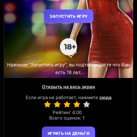
ЗАПУСТИТЬ ИГРУ
Нажимая "Запустить игру", вы подтверждаете что Вам
есть 18 лет.
Открыть на весь экран
Если игра не работает, нажмите
сюда
Рейтинг
4.00
Всего оценок:
1
ИГРАТЬ НА ДЕНЬГИ