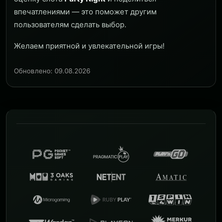
впечатлениями — это поможет другим
пользователям сделать выбор.
Желаем приятной и увлекательной игры!
Обновлено:
09.08.2026