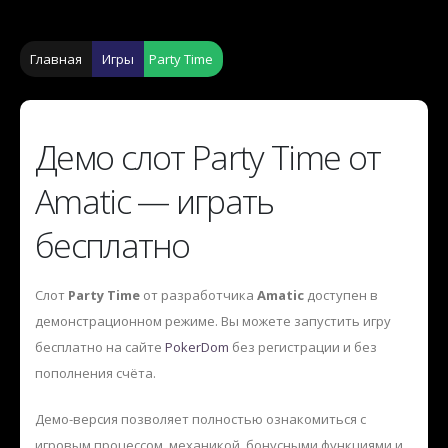
Главная
Игры
Party Time
Демо слот Party Time от
Amatic — играть
бесплатно
Слот
Party Time
от разработчика
Amatic
доступен в
демонстрационном режиме. Вы можете запустить игру
бесплатно на сайте
PokerDom
без регистрации и без
пополнения счёта.
Демо-версия позволяет полностью ознакомиться с
игровым процессом, механикой, бонусными функциями и