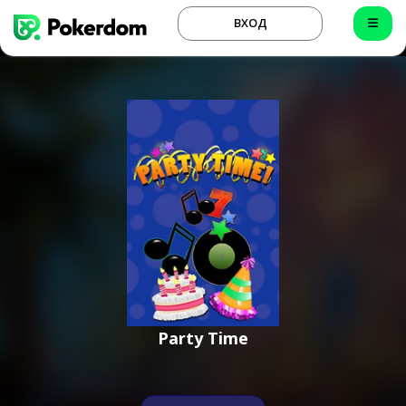
ВХОД
Party Time