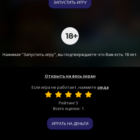
ЗАПУСТИТЬ ИГРУ
Нажимая "Запустить игру", вы подтверждаете что Вам есть 18 лет.
Открыть на весь экран
Если игра не работает, нажмите
сюда
Рейтинг
5
Всего оценок:
1
ИГРАТЬ НА ДЕНЬГИ