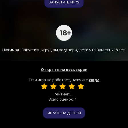
ЗАПУСТИТЬ ИГРУ
Нажимая "Запустить игру", вы подтверждаете что Вам есть 18 лет.
Открыть на весь экран
Если игра не работает, нажмите
сюда
Рейтинг
5
Всего оценок:
1
ИГРАТЬ НА ДЕНЬГИ