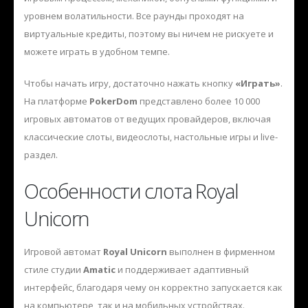
уровнем волатильности. Все раунды проходят на
виртуальные кредиты, поэтому вы ничем не рискуете и
можете играть в удобном темпе.
Чтобы начать игру, достаточно нажать кнопку
«Играть»
.
На платформе
PokerDom
представлено более 10 000
игровых автоматов от ведущих провайдеров, включая
классические слоты, видеослоты, настольные игры и live-
раздел.
Особенности слота Royal
Unicorn
Игровой автомат
Royal Unicorn
выполнен в фирменном
стиле студии
Amatic
и поддерживает адаптивный
интерфейс, благодаря чему он корректно запускается как
на компьютере, так и на мобильных устройствах.