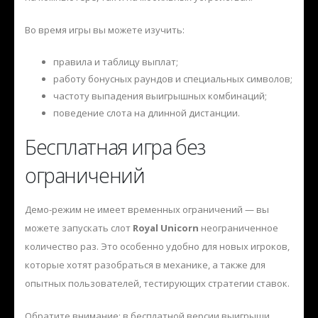
Во время игры вы можете изучить:
правила и таблицу выплат;
работу бонусных раундов и специальных символов;
частоту выпадения выигрышных комбинаций;
поведение слота на длинной дистанции.
Бесплатная игра без
ограничений
Демо-режим не имеет временных ограничений — вы
можете запускать слот
Royal Unicorn
неограниченное
количество раз. Это особенно удобно для новых игроков,
которые хотят разобраться в механике, а также для
опытных пользователей, тестирующих стратегии ставок.
Обратите внимание: в бесплатной версии выигрыши