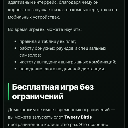
адаптивный интерфейс, благодаря чему он
корректно запускается как на компьютере, так и на
мобильных устройствах.
Во время игры вы можете изучить:
правила и таблицу выплат;
работу бонусных раундов и специальных
символов;
частоту выпадения выигрышных комбинаций;
поведение слота на длинной дистанции.
Бесплатная игра без
ограничений
Демо-режим не имеет временных ограничений —
вы можете запускать слот
Tweety Birds
неограниченное количество раз. Это особенно