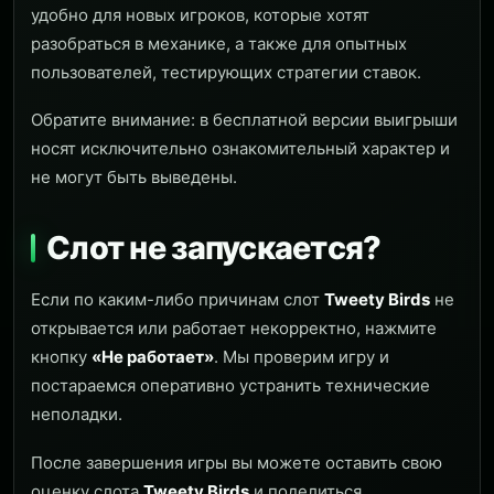
удобно для новых игроков, которые хотят
разобраться в механике, а также для опытных
пользователей, тестирующих стратегии ставок.
Обратите внимание: в бесплатной версии выигрыши
носят исключительно ознакомительный характер и
не могут быть выведены.
Слот не запускается?
Если по каким-либо причинам слот
Tweety Birds
не
открывается или работает некорректно, нажмите
кнопку
«Не работает»
. Мы проверим игру и
постараемся оперативно устранить технические
неполадки.
После завершения игры вы можете оставить свою
оценку слота
Tweety Birds
и поделиться