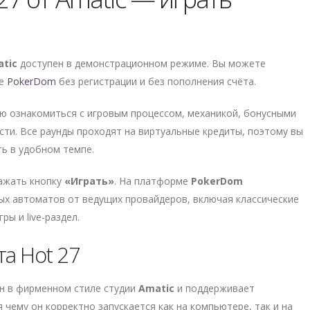
tic
доступен в демонстрационном режиме. Вы можете
те
PokerDom
без регистрации и без пополнения счёта.
ю ознакомиться с игровым процессом, механикой, бонусными
ти. Все раунды проходят на виртуальные кредиты, поэтому вы
ть в удобном темпе.
нажать кнопку
«Играть»
. На платформе
PokerDom
ых автоматов от ведущих провайдеров, включая классические
ры и live-раздел.
а Hot 27
 в фирменном стиле студии
Amatic
и поддерживает
 чему он корректно запускается как на компьютере, так и на