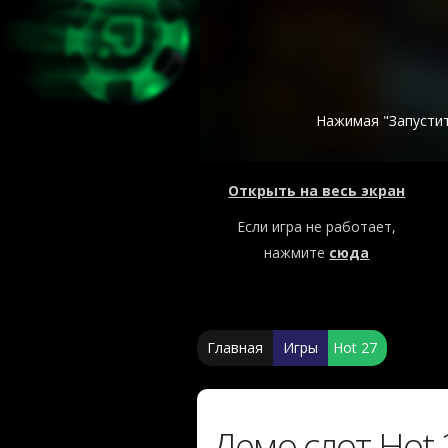
Нажимая "Запустит
Открыть на весь экран
Если игра не работает,
нажмите
сюда
Главная
Игры
Hot 27
Демо слот Hot 