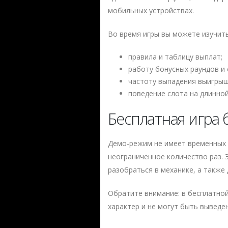
мобильных устройствах.
Во время игры вы можете изучить
правила и таблицу выплат;
работу бонусных раундов и
частоту выпадения выигрыш
поведение слота на длинной
Бесплатная игра 
Демо-режим не имеет временных 
неограниченное количество раз. 
разобраться в механике, а также
Обратите внимание: в бесплатно
характер и не могут быть выведе