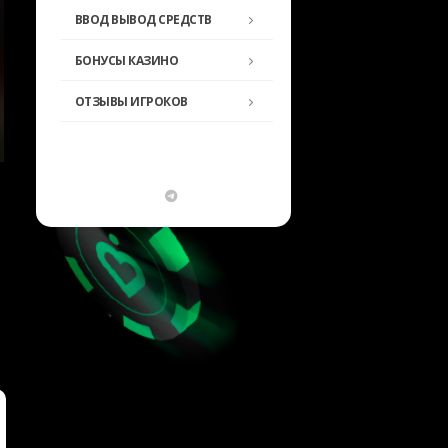
ВВОД ВЫВОД СРЕДСТВ
БОНУСЫ КАЗИНО
ОТЗЫВЫ ИГРОКОВ
КОНТАКТЫ