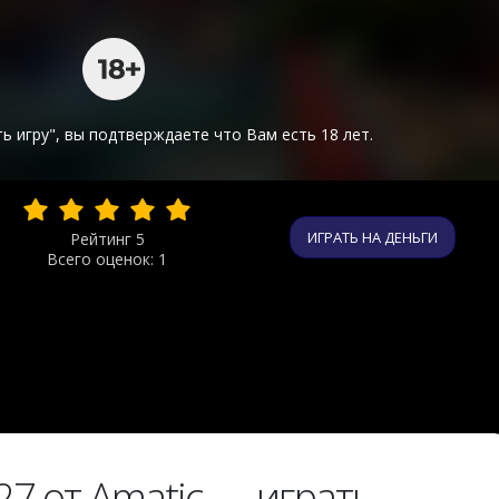
ь игру", вы подтверждаете что Вам есть 18 лет.
ИГРАТЬ НА ДЕНЬГИ
Рейтинг
5
Всего оценок:
1
27 от Amatic — играть