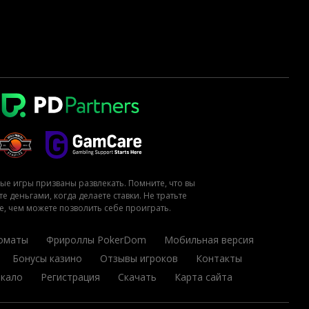
ые игры призваны развлекать. Помните, что вы
те деньгами, когда делаете ставки. Не тратьте
, чем можете позволить себе проиграть.
оматы
Фрироллы PokerDom
Мобильная версия
Бонусы казино
Отзывы игроков
Контакты
ркало
Регистрация
Скачать
Карта сайта