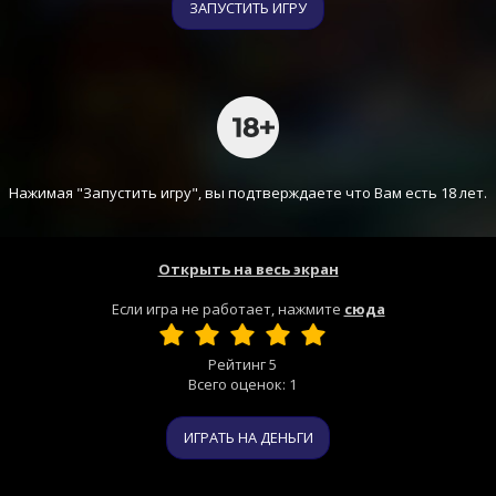
ЗАПУСТИТЬ ИГРУ
Нажимая "Запустить игру", вы подтверждаете что Вам есть 18 лет.
Открыть на весь экран
Если игра не работает, нажмите
сюда
Рейтинг
5
Всего оценок:
1
ИГРАТЬ НА ДЕНЬГИ