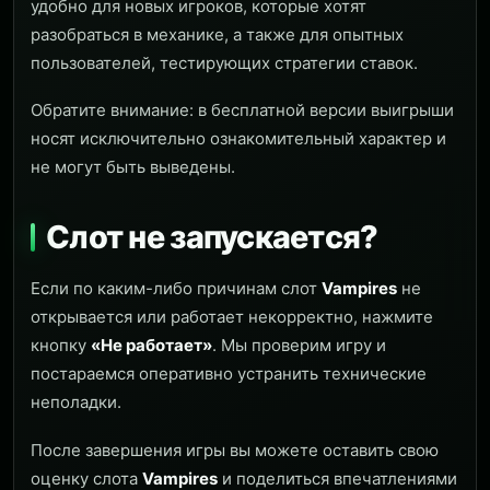
удобно для новых игроков, которые хотят
разобраться в механике, а также для опытных
пользователей, тестирующих стратегии ставок.
Обратите внимание: в бесплатной версии выигрыши
носят исключительно ознакомительный характер и
не могут быть выведены.
Слот не запускается?
Если по каким-либо причинам слот
Vampires
не
открывается или работает некорректно, нажмите
кнопку
«Не работает»
. Мы проверим игру и
постараемся оперативно устранить технические
неполадки.
После завершения игры вы можете оставить свою
оценку слота
Vampires
и поделиться впечатлениями