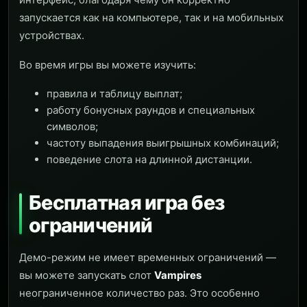
запускается как на компьютере, так и на мобильных
устройствах.
Во время игры вы можете изучить:
правила и таблицу выплат;
работу бонусных раундов и специальных
символов;
частоту выпадения выигрышных комбинаций;
поведение слота на длинной дистанции.
Бесплатная игра без
ограничений
Демо-режим не имеет временных ограничений —
вы можете запускать слот
Vampires
неограниченное количество раз. Это особенно