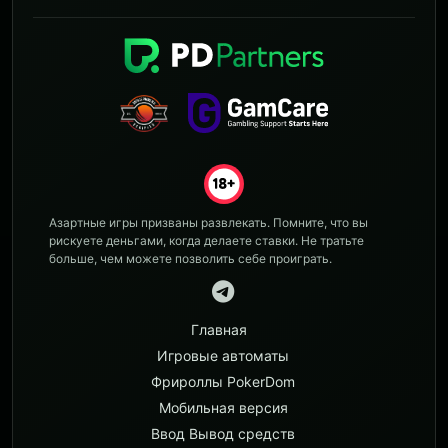
Азартные игры призваны развлекать. Помните, что вы
рискуете деньгами, когда делаете ставки. Не тратьте
больше, чем можете позволить себе проиграть.
Главная
Игровые автоматы
Фрироллы PokerDom
Мобильная версия
Ввод Вывод средств