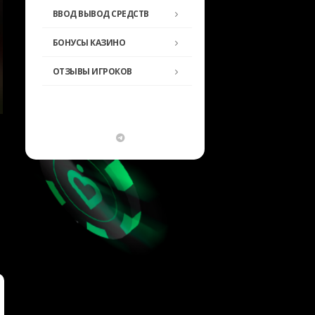
ВВОД ВЫВОД СРЕДСТВ
БОНУСЫ КАЗИНО
ОТЗЫВЫ ИГРОКОВ
КОНТАКТЫ