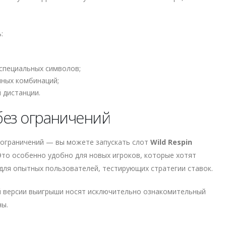
:
 специальных символов;
ных комбинаций;
 дистанции.
без ограничений
ограничений — вы можете запускать слот
Wild Respin
Это особенно удобно для новых игроков, которые хотят
 для опытных пользователей, тестирующих стратегии ставок.
й версии выигрыши носят исключительно ознакомительный
ны.