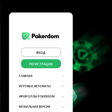
ВХОД
РЕГИСТРАЦИЯ
ГЛАВНАЯ
ИГРОВЫЕ АВТОМАТЫ
ФРИРОЛЛЫ POKERDOM
МОБИЛЬНАЯ ВЕРСИЯ