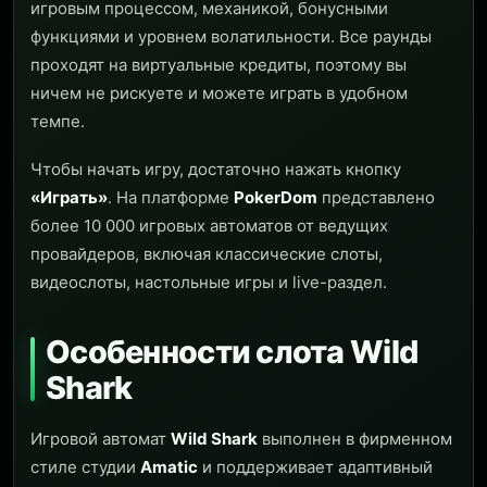
игровым процессом, механикой, бонусными
функциями и уровнем волатильности. Все раунды
проходят на виртуальные кредиты, поэтому вы
ничем не рискуете и можете играть в удобном
темпе.
Чтобы начать игру, достаточно нажать кнопку
«Играть»
. На платформе
PokerDom
представлено
более 10 000 игровых автоматов от ведущих
провайдеров, включая классические слоты,
видеослоты, настольные игры и live-раздел.
Особенности слота Wild
Shark
Игровой автомат
Wild Shark
выполнен в фирменном
стиле студии
Amatic
и поддерживает адаптивный