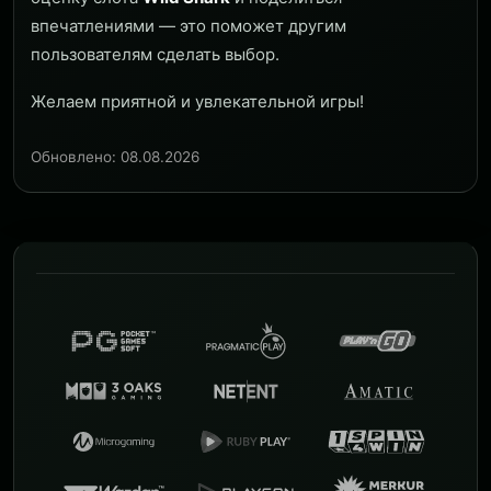
впечатлениями — это поможет другим
пользователям сделать выбор.
Желаем приятной и увлекательной игры!
Обновлено:
08.08.2026