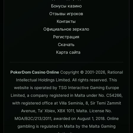
Бонусы казино
Отзывы игроков
Контакты
Официальное зеркало
Регистрация
Скачать
Карта сайта
PokerDom Casino Online
Copyright © 2001-2026, Rational
Intellectual Holdings Limited. All rights reserved. This
website is operated by TSG Interactive Gaming Europe
Limited, a company registered in Malta under No. C54266,
with registered office at Villa Seminia, 8, Sir Temi Zammit
Avenue, Ta’ Xbiex, XBX 1011, Malta. License No.
MGA/B2C/213/2011, awarded on August 1, 2018. Online
gambling is regulated in Malta by the Malta Gaming