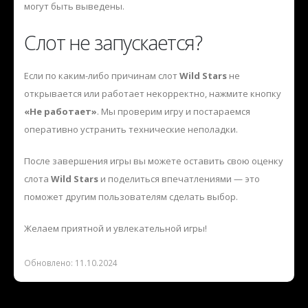
могут быть выведены.
Слот не запускается?
Если по каким-либо причинам слот
Wild Stars
не
открывается или работает некорректно, нажмите кнопку
«Не работает»
. Мы проверим игру и постараемся
оперативно устранить технические неполадки.
После завершения игры вы можете оставить свою оценку
слота
Wild Stars
и поделиться впечатлениями — это
поможет другим пользователям сделать выбор.
Желаем приятной и увлекательной игры!
Обновлено:
11.10.2024