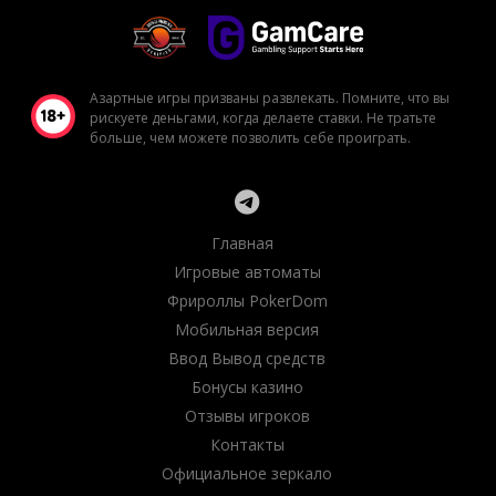
Азартные игры призваны развлекать. Помните, что вы
рискуете деньгами, когда делаете ставки. Не тратьте
больше, чем можете позволить себе проиграть.
Главная
Игровые автоматы
Фрироллы PokerDom
Мобильная версия
Ввод Вывод средств
Бонусы казино
Отзывы игроков
Контакты
Официальное зеркало