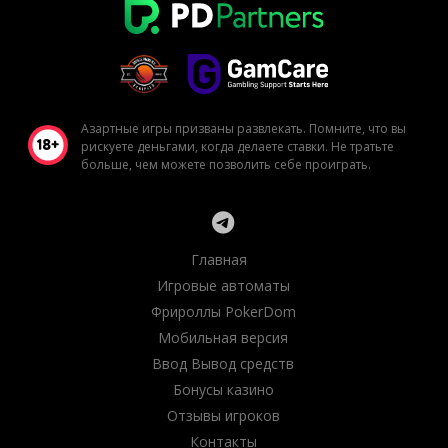
Азартные игры призваны развлекать. Помните, что вы
рискуете деньгами, когда делаете ставки. Не тратьте
больше, чем можете позволить себе проиграть.
Главная
Игровые автоматы
Фрироллы PokerDom
Мобильная версия
Ввод Вывод средств
Бонусы казино
Отзывы игроков
Контакты