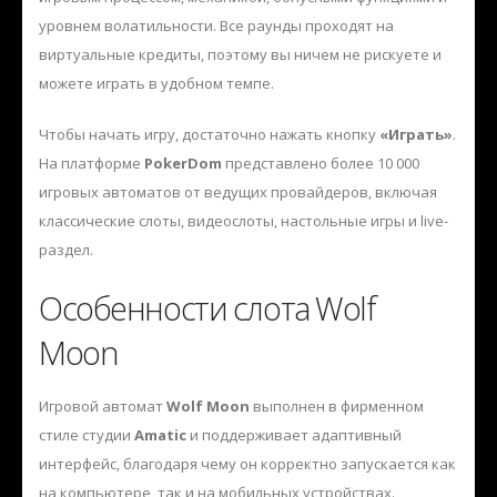
уровнем волатильности. Все раунды проходят на
виртуальные кредиты, поэтому вы ничем не рискуете и
можете играть в удобном темпе.
Чтобы начать игру, достаточно нажать кнопку
«Играть»
.
На платформе
PokerDom
представлено более 10 000
игровых автоматов от ведущих провайдеров, включая
классические слоты, видеослоты, настольные игры и live-
раздел.
Особенности слота Wolf
Moon
Игровой автомат
Wolf Moon
выполнен в фирменном
стиле студии
Amatic
и поддерживает адаптивный
интерфейс, благодаря чему он корректно запускается как
на компьютере, так и на мобильных устройствах.