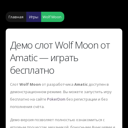
Главная
Игры
Wolf Moon
Демо слот Wolf Moon от
Amatic — играть
бесплатно
Слот
Wolf Moon
от разработчика
Amatic
доступен в
демонстрационном режиме. Вы можете запустить игру
бесплатно на сайте
PokerDom
без регистрации и без
пополнения счёта.
Демо-версия позволяет полностью ознакомиться с
игровым процессом, механикой, бонусными функциями и