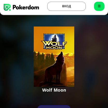
ВХОД
Wolf Moon