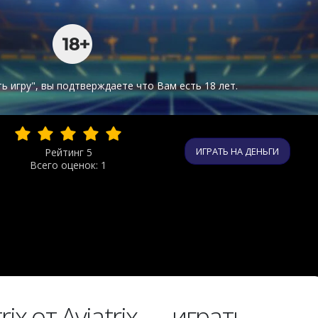
ь игру", вы подтверждаете что Вам есть 18 лет.
ИГРАТЬ НА ДЕНЬГИ
Рейтинг
5
Всего оценок:
1
rix от Aviatrix — играть