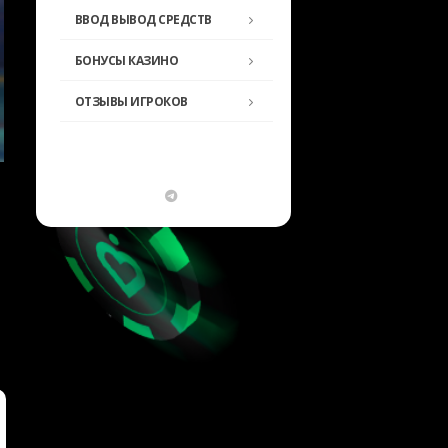
ВВОД ВЫВОД СРЕДСТВ
БОНУСЫ КАЗИНО
ОТЗЫВЫ ИГРОКОВ
КОНТАКТЫ