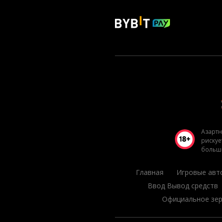
Азартн
рискуе
больше
Главная
Игровые авт
Ввод Вывод средств
Официальное зе