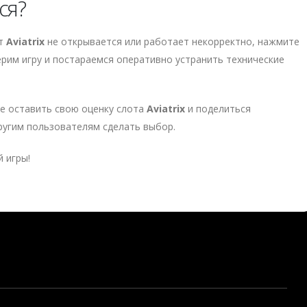
ся?
от
Aviatrix
не открывается или работает некорректно, нажмите
ерим игру и постараемся оперативно устранить технические
е оставить свою оценку слота
Aviatrix
и поделиться
угим пользователям сделать выбор.
 игры!