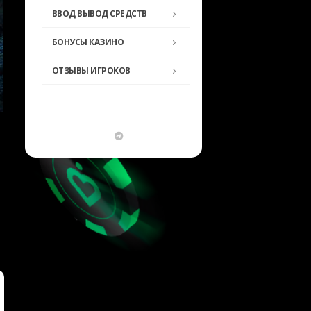
ВВОД ВЫВОД СРЕДСТВ
БОНУСЫ КАЗИНО
ОТЗЫВЫ ИГРОКОВ
КОНТАКТЫ