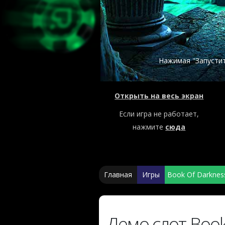
Нажимая "Запустит
Открыть на весь экран
Если игра не работает,
нажмите
сюда
Главная
Игры
Book Of Darknes
Демо слот Book