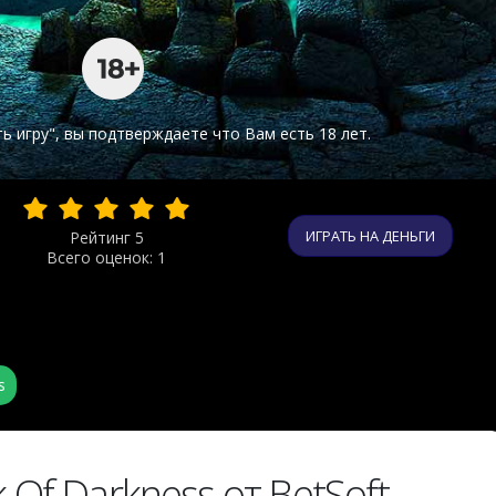
ь игру", вы подтверждаете что Вам есть 18 лет.
ИГРАТЬ НА ДЕНЬГИ
Рейтинг
5
Всего оценок:
1
s
 Of Darkness от BetSoft —