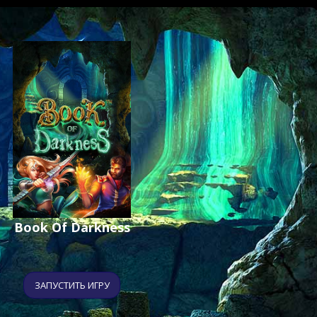
Book Of Darkness
ЗАПУСТИТЬ ИГРУ