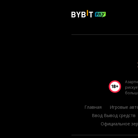
Азартн
рискуе
больше
Главная
Игровые авт
Ввод Вывод средств
Официальное зе