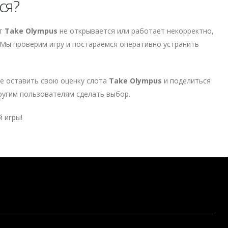
ся?
от
Take Olympus
не открывается или работает некорректно,
 Мы проверим игру и постараемся оперативно устранить
е оставить свою оценку слота
Take Olympus
и поделиться
угим пользователям сделать выбор.
 игры!