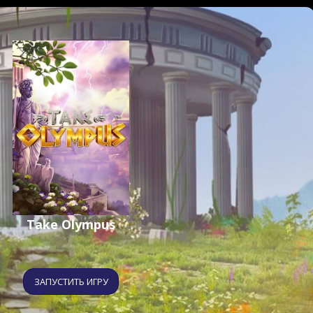
Take Olympus
ЗАПУСТИТЬ ИГРУ