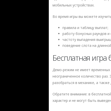
мобильных устройствах.
Во время игры вы можете изучить
правила и таблицу выплат;
работу бонусных раундов и
частоту выпадения выигрыш
поведение слота на длинной
Бесплатная игра 
Демо-режим не имеет временных 
неограниченное количество раз. 
разобраться в механике, а также
Обратите внимание: в бесплатно
характер и не могут быть выведе