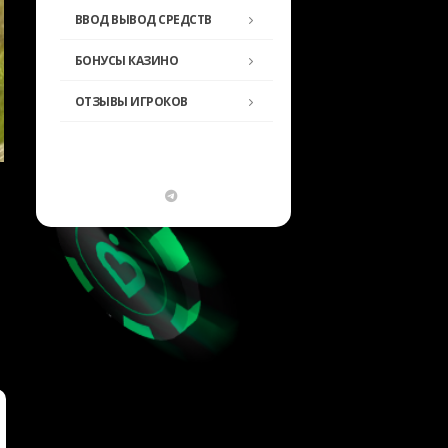
ВВОД ВЫВОД СРЕДСТВ
БОНУСЫ КАЗИНО
ОТЗЫВЫ ИГРОКОВ
КОНТАКТЫ