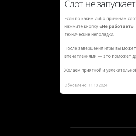
Слот не запускает
Если по каким-либо причинам сл
нажмите кнопку
«Не работает»
.
технические неполадки.
После завершения игры вы может
впечатлениями — это поможет др
Желаем приятной и увлекательной
Обновлено:
11.10.2024