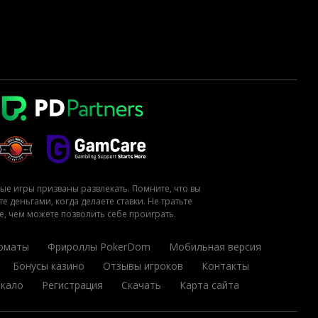
ые игры призваны развлекать. Помните, что вы
те деньгами, когда делаете ставки. Не тратьте
, чем можете позволить себе проиграть.
оматы
Фрироллы PokerDom
Мобильная версия
Бонусы казино
Отзывы игроков
Контакты
ркало
Регистрация
Скачать
Карта сайта