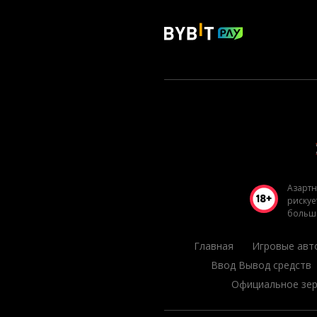
Азартн
рискуе
больше
Главная
Игровые авт
Ввод Вывод средств
Официальное зе