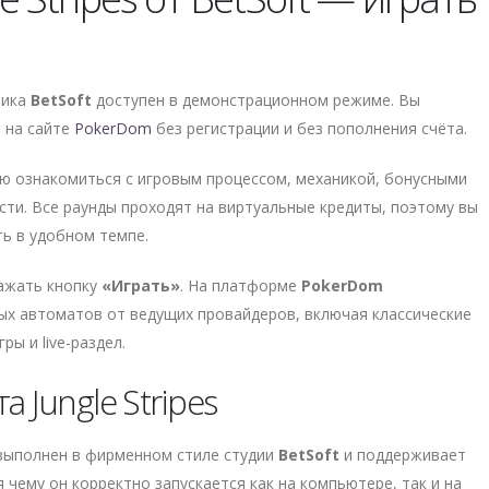
чика
BetSoft
доступен в демонстрационном режиме. Вы
 на сайте
PokerDom
без регистрации и без пополнения счёта.
ю ознакомиться с игровым процессом, механикой, бонусными
ти. Все раунды проходят на виртуальные кредиты, поэтому вы
ть в удобном темпе.
нажать кнопку
«Играть»
. На платформе
PokerDom
ых автоматов от ведущих провайдеров, включая классические
ры и live-раздел.
 Jungle Stripes
ыполнен в фирменном стиле студии
BetSoft
и поддерживает
 чему он корректно запускается как на компьютере, так и на