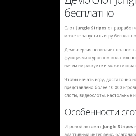
бесплатно
Слот
Jungle Stripes
от разработ
можете запустить игру бесплатно
Демо-версия позволяет полность
функциями и уровнем волатильнос
ничем не рискуете и можете игра
Чтобы начать игру, достаточно 
представлено более 10 000 игров
слоты, видеослоты, настольные иг
Особенности слота
Игровой автомат
Jungle Stripes
в
адаптивный интерфейс, благодаря