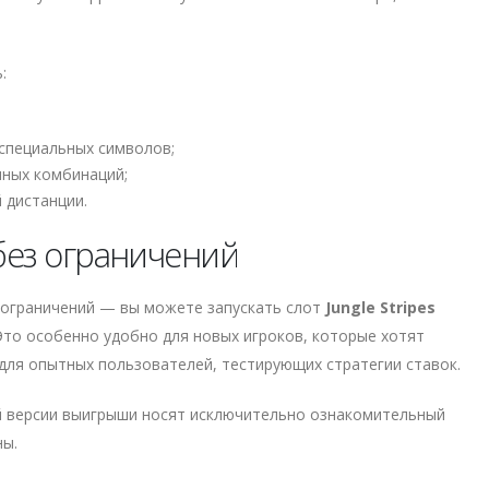
:
 специальных символов;
ных комбинаций;
 дистанции.
без ограничений
ограничений — вы можете запускать слот
Jungle Stripes
Это особенно удобно для новых игроков, которые хотят
 для опытных пользователей, тестирующих стратегии ставок.
й версии выигрыши носят исключительно ознакомительный
ны.