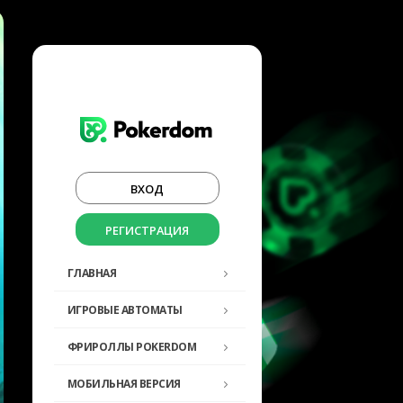
ВХОД
РЕГИСТРАЦИЯ
ГЛАВНАЯ
ИГРОВЫЕ АВТОМАТЫ
ФРИРОЛЛЫ POKERDOM
МОБИЛЬНАЯ ВЕРСИЯ