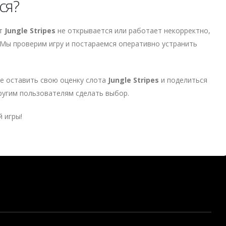
ся?
от
Jungle Stripes
не открывается или работает некорректно,
 Мы проверим игру и постараемся оперативно устранить
е оставить свою оценку слота
Jungle Stripes
и поделиться
угим пользователям сделать выбор.
 игры!