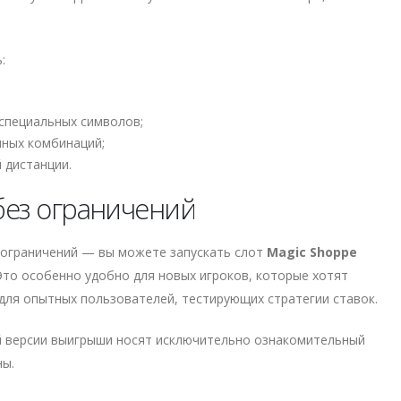
:
 специальных символов;
ных комбинаций;
 дистанции.
без ограничений
ограничений — вы можете запускать слот
Magic Shoppe
Это особенно удобно для новых игроков, которые хотят
 для опытных пользователей, тестирующих стратегии ставок.
й версии выигрыши носят исключительно ознакомительный
ны.