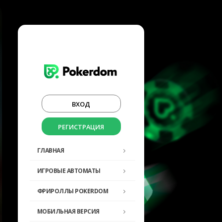
ВХОД
РЕГИСТРАЦИЯ
ГЛАВНАЯ
ИГРОВЫЕ АВТОМАТЫ
ФРИРОЛЛЫ POKERDOM
МОБИЛЬНАЯ ВЕРСИЯ