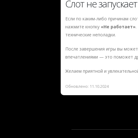
Слот не запускает
Если по каким-либо причинам сл
нажмите кнопку
«Не работает»
.
технические неполадки.
После завершения игры вы может
впечатлениями — это поможет др
Желаем приятной и увлекательной
Обновлено:
11.10.2024