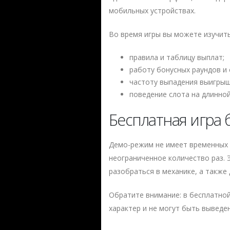
мобильных устройствах.
Во время игры вы можете изучить
правила и таблицу выплат;
работу бонусных раундов и
частоту выпадения выигрыш
поведение слота на длинной
Бесплатная игра 
Демо-режим не имеет временных 
неограниченное количество раз. 
разобраться в механике, а также
Обратите внимание: в бесплатно
характер и не могут быть выведе