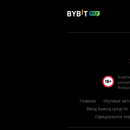
Азартн
рискуе
больше
Главная
Игровые авт
Ввод Вывод средств
Официальное зе