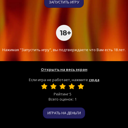
ЗАПУСТИТЬ ИГРУ
Нажимая "Запустить игру", вы подтверждаете что Вам есть 18 лет.
Открыть на весь экран
Если игра не работает, нажмите
сюда
Рейтинг
5
Всего оценок:
1
ИГРАТЬ НА ДЕНЬГИ