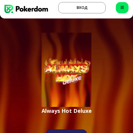
ВХОД
Always Hot Deluxe