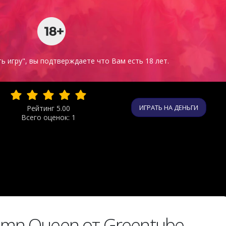
ь игру", вы подтверждаете что Вам есть 18 лет.
ИГРАТЬ НА ДЕНЬГИ
Рейтинг
5.00
Всего оценок:
1
umn Queen от Greentube —