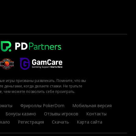
ые игры призваны развлекать. Помните, что вы
те деньгами, когда делаете ставки. Не тратьте
, чем можете позволить себе проиграть.
оматы
Фрироллы PokerDom
Мобильная версия
Бонусы казино
Отзывы игроков
Контакты
ркало
Регистрация
Скачать
Карта сайта