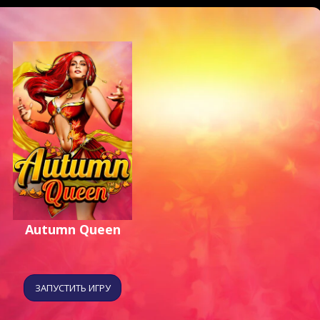
Autumn Queen
ЗАПУСТИТЬ ИГРУ