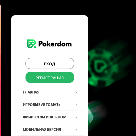
ВХОД
РЕГИСТРАЦИЯ
ГЛАВНАЯ
ИГРОВЫЕ АВТОМАТЫ
ФРИРОЛЛЫ POKERDOM
МОБИЛЬНАЯ ВЕРСИЯ