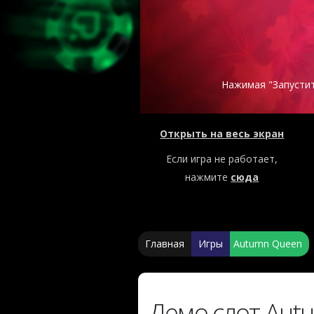
Нажимая "Запустит
Открыть на весь экран
Если игра не работает,
нажмите
сюда
Главная
Игры
Autumn Queen
Демо слот Aut