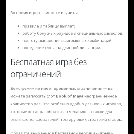
Во время игры вы можете изучить:
правила и таблицу выплат;
работу бонусных раундов и специальных символов;
частоту выпадения выигрышных комбинаций;
поведение слота на длинной дистанции.
Бесплатная игра без
ограничений
Демо-режим не имеет временных ограничений — вы
можете запускать слот
Book of Maya
неограниченное
количество раз. Это особенно удобно для новых игроков,
которые хотят разобраться в механике, а также для
опытных пользователей, тестирующих стратегии ставок.
Обратите внимание: в бесплатной версии выигрыши