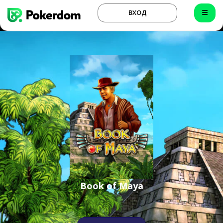
ВХОД
Book of Maya