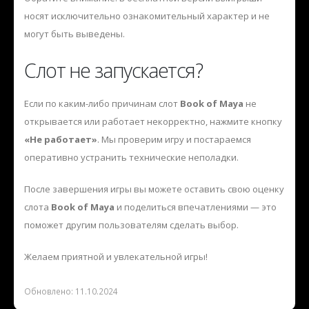
носят исключительно ознакомительный характер и не
могут быть выведены.
Слот не запускается?
Если по каким-либо причинам слот
Book of Maya
не
открывается или работает некорректно, нажмите кнопку
«Не работает»
. Мы проверим игру и постараемся
оперативно устранить технические неполадки.
После завершения игры вы можете оставить свою оценку
слота
Book of Maya
и поделиться впечатлениями — это
поможет другим пользователям сделать выбор.
Желаем приятной и увлекательной игры!
Обновлено:
11.10.2024