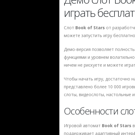
играть беспла
Слот
Book of Stars
от разработч
можете запустить игру бесплатно
Демо-версия позволяет полность
функциями и уровнем волатильнос
ничем не рискуете и можете игра
Чтобы начать игру, достаточно 
представлено более 10 000 игров
слоты, видеослоты, настольные иг
Особенности слота
Игровой автомат
Book of Stars
в
поддерживает адаптивный интерфе