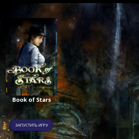
Book of Stars
ЗАПУСТИТЬ ИГРУ