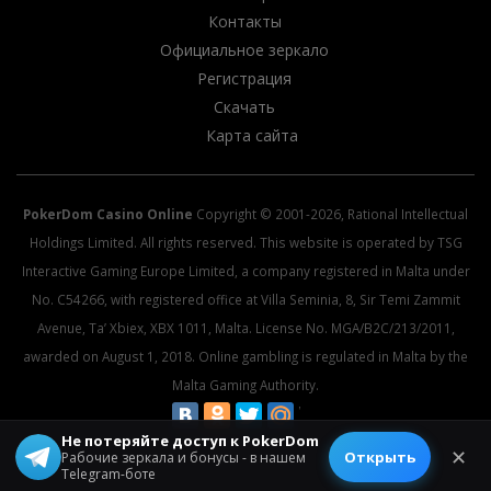
Контакты
Официальное зеркало
Регистрация
Скачать
Карта сайта
PokerDom Casino Online
Copyright © 2001-2026, Rational Intellectual
Holdings Limited. All rights reserved. This website is operated by TSG
Interactive Gaming Europe Limited, a company registered in Malta under
No. C54266, with registered office at Villa Seminia, 8, Sir Temi Zammit
Avenue, Ta’ Xbiex, XBX 1011, Malta. License No. MGA/B2C/213/2011,
awarded on August 1, 2018. Online gambling is regulated in Malta by the
Malta Gaming Authority.
Не потеряйте доступ к PokerDom
© 2026 All rights reserved.
✕
Открыть
Рабочие зеркала и бонусы - в нашем
Telegram-боте