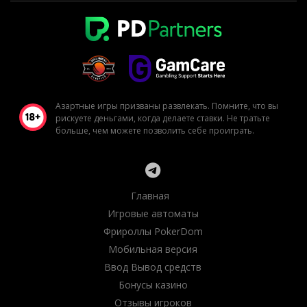
Азартные игры призваны развлекать. Помните, что вы
рискуете деньгами, когда делаете ставки. Не тратьте
больше, чем можете позволить себе проиграть.
Главная
Игровые автоматы
Фрироллы PokerDom
Мобильная версия
Ввод Вывод средств
Бонусы казино
Отзывы игроков