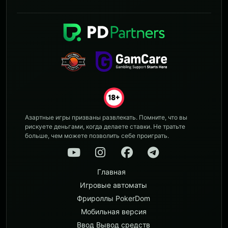
Азартные игры призваны развлекать. Помните, что вы
рискуете деньгами, когда делаете ставки. Не тратьте
больше, чем можете позволить себе проиграть.
Главная
Игровые автоматы
Фрироллы PokerDom
Мобильная версия
Ввод Вывод средств