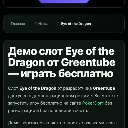
Главная
Игры
Eye of the Dragon
Демо слот Eye of the
Dragon от Greentube
— играть бесплатно
Слот
Eye of the Dragon
от разработчика
Greentube
доступен в демонстрационном режиме. Вы можете
запустить игру бесплатно на сайте
PokerDom
без
регистрации и без пополнения счёта.
Демо-версия позволяет полностью ознакомиться с