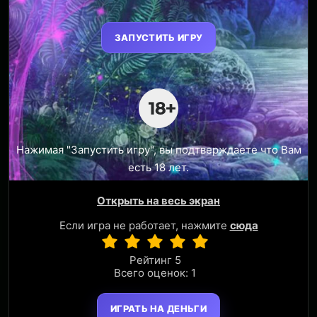
ЗАПУСТИТЬ ИГРУ
Нажимая "Запустить игру", вы подтверждаете что Вам
есть 18 лет.
Открыть на весь экран
Если игра не работает, нажмите
сюда
Рейтинг
5
Всего оценок:
1
ИГРАТЬ НА ДЕНЬГИ