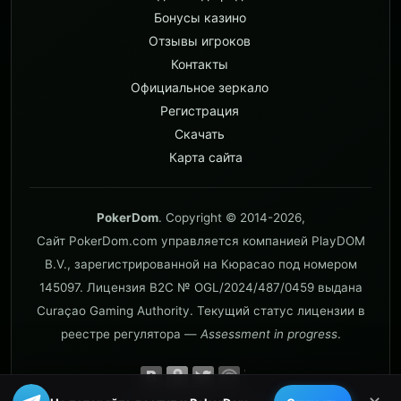
Бонусы казино
Отзывы игроков
Контакты
Официальное зеркало
Регистрация
Скачать
Карта сайта
PokerDom
. Copyright © 2014-2026,
Сайт PokerDom.com управляется компанией PlayDOM
B.V., зарегистрированной на Кюрасао под номером
145097. Лицензия B2C № OGL/2024/487/0459 выдана
Curaçao Gaming Authority. Текущий статус лицензии в
реестре регулятора —
Assessment in progress
.
© 2026 All rights reserved.