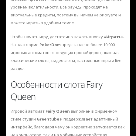
уровнем волатильности. Все раунды проходят на
виртуальные кредиты, поэтому вы ничем не рискуете и
можете играть в удобном темпе.
Чтобы начать игру, достаточно нажать кнопку
«Играть»
.
На платформе
PokerDom
представлено более 10 000
игровых автоматов от ведущих провайдеров, включая
классические слоты, видеослоты, настольные игры и live-
раздел.
Особенности слота Fairy
Queen
Игровой автомат
Fairy Queen
выполнен в фирменном
стиле студии
Greentube
и поддерживает адаптивный
интерфейс, благодаря чему он корректно запускается как
на компьютере, так и на мобильных устройствах.