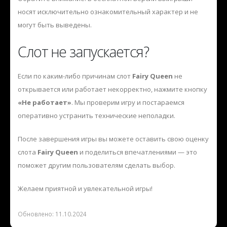
носят исключительно ознакомительный характер и не
могут быть выведены.
Слот не запускается?
Если по каким-либо причинам слот
Fairy Queen
не
открывается или работает некорректно, нажмите кнопку
«Не работает»
. Мы проверим игру и постараемся
оперативно устранить технические неполадки.
После завершения игры вы можете оставить свою оценку
слота
Fairy Queen
и поделиться впечатлениями — это
поможет другим пользователям сделать выбор.
Желаем приятной и увлекательной игры!
Обновлено:
11.10.2024