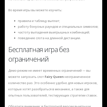
Во время игры вы можете изучить:
правила и таблицу выплат;
работу бонусных раундов и специальных символов;
частоту выпадения выигрышных комбинаций;
поведение слота на длинной дистанции.
Бесплатная игра без
ограничений
Демо-режим не имеет временных ограничений — вы
можете запускать слот
Fairy Queen
неограниченное
количество раз. Это особенно удобно для новых игроков,
которые хотят разобраться в механике, а также для
опытных пользователей, тестирующих стратегии ставок.
Обратите внимание: в бесплатной версии выигрыши