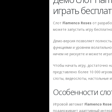
играть беспла
Слот
Flamenco Roses
от разраб
можете запустить игру бесплатно
Демо-версия позволяет полность
функциями и уровнем волатильнос
ничем не рискуете и можете игра
Чтобы начать игру, достаточно 
представлено более 10 000 игров
слоты, видеослоты, настольные иг
Особенности слот
Игровой автомат
Flamenco Rose
поддерживает адаптивный интерфе