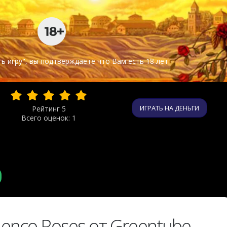
ь игру", вы подтверждаете что Вам есть 18 лет.
ИГРАТЬ НА ДЕНЬГИ
Рейтинг
5
Всего оценок:
1
enco Roses от Greentube —