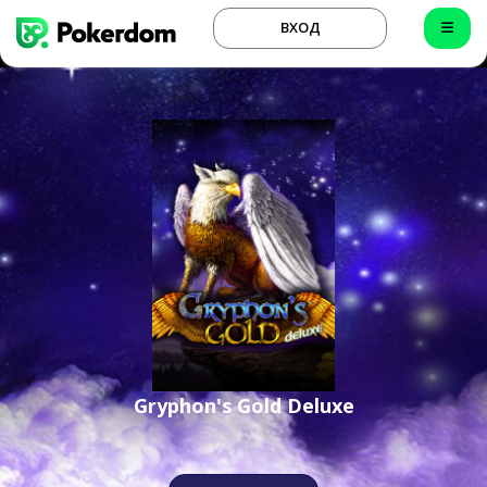
ВХОД
Gryphon's Gold Deluxe