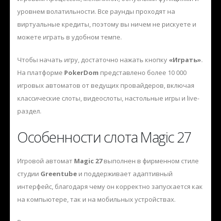
уровнем волатильности. Все раунды проходят на
виртуальные кредиты, поэтому вы ничем не рискуете и
можете играть в удобном темпе.
Чтобы начать игру, достаточно нажать кнопку
«Играть»
.
На платформе
PokerDom
представлено более 10 000
игровых автоматов от ведущих провайдеров, включая
классические слоты, видеослоты, настольные игры и live-
раздел.
Особенности слота Magic 27
Игровой автомат
Magic 27
выполнен в фирменном стиле
студии
Greentube
и поддерживает адаптивный
интерфейс, благодаря чему он корректно запускается как
на компьютере, так и на мобильных устройствах.