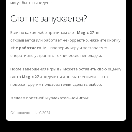
могут быть выведены.
Слот не запускается?
Если по каким-либо причинам слот
Magic 27
не
открывается или работает некорректно, нажмите кнопку
«Не работает»
. Мы проверим игру и постараемся
оперативно устранить технические неполадки.
После завершения игры вы можете оставить свою оценку
слота
Magic 27
и поделиться впечатлениями — это
поможет другим пользователям сделать выбор.
Желаем приятной и увлекательной игры!
Обновлено:
11.10.2024