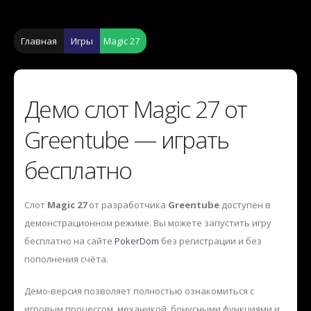
Главная
Игры
Magic 27
Демо слот Magic 27 от
Greentube — играть
бесплатно
Слот
Magic 27
от разработчика
Greentube
доступен в
демонстрационном режиме. Вы можете запустить игру
бесплатно на сайте
PokerDom
без регистрации и без
пополнения счёта.
Демо-версия позволяет полностью ознакомиться с
игровым процессом, механикой, бонусными функциями и