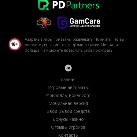
Азартные игры призваны развлекать. Помните, что вы
рискуете деньгами, когда делаете ставки. Не тратьте
больше, чем можете позволить себе проиграть.
Главная
Игровые автоматы
Фрироллы PokerDom
Мобильная версия
Ввод Вывод средств
Бонусы казино
Отзывы игроков
Контакты