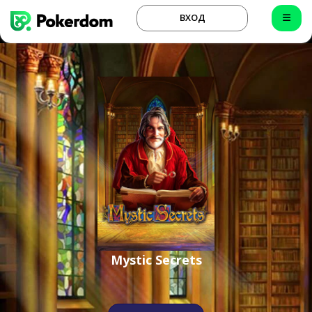
ВХОД
Mystic Secrets