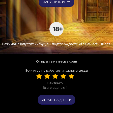
ЗАПУСТИТЬ ИГРУ
Нажимая "Запустить игру", вы подтверждаете что Вам есть 18 лет.
Открыть на весь экран
Если игра не работает, нажмите
сюда
Рейтинг
5
Всего оценок:
1
ИГРАТЬ НА ДЕНЬГИ