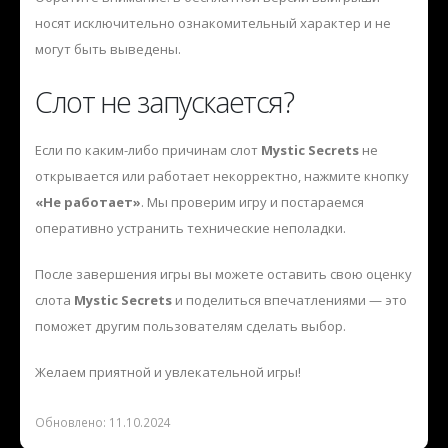
носят исключительно ознакомительный характер и не
могут быть выведены.
Слот не запускается?
Если по каким-либо причинам слот
Mystic Secrets
не
открывается или работает некорректно, нажмите кнопку
«Не работает»
. Мы проверим игру и постараемся
оперативно устранить технические неполадки.
После завершения игры вы можете оставить свою оценку
слота
Mystic Secrets
и поделиться впечатлениями — это
поможет другим пользователям сделать выбор.
Желаем приятной и увлекательной игры!
Обновлено:
11.10.2024