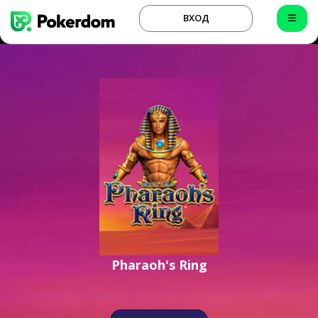
ВХОД
Pharaoh's Ring