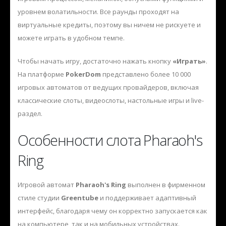
уровнем волатильности. Все раунды проходят на
виртуальные кредиты, поэтому вы ничем не рискуете и
можете играть в удобном темпе.
Чтобы начать игру, достаточно нажать кнопку
«Играть»
.
На платформе
PokerDom
представлено более 10 000
игровых автоматов от ведущих провайдеров, включая
классические слоты, видеослоты, настольные игры и live-
раздел.
Особенности слота Pharaoh's
Ring
Игровой автомат
Pharaoh's Ring
выполнен в фирменном
стиле студии
Greentube
и поддерживает адаптивный
интерфейс, благодаря чему он корректно запускается как
на компьютере, так и на мобильных устройствах.