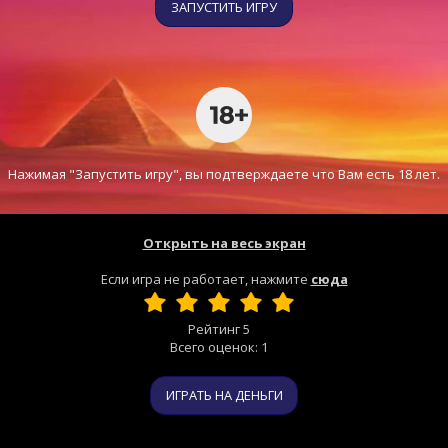
ЗАПУСТИТЬ ИГРУ
Нажимая "Запустить игру", вы подтверждаете что Вам есть 18 лет.
Открыть на весь экран
Если игра не работает, нажмите
сюда
Рейтинг
5
Всего оценок:
1
ИГРАТЬ НА ДЕНЬГИ