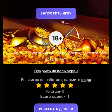
ЗАПУСТИТЬ ИГРУ
Нажимая "Запустить игру", вы подтверждаете что Вам
есть 18 лет.
Открыть на весь экран
Если игра не работает, нажмите
сюда
Рейтинг
5
Всего оценок:
1
ИГРАТЬ НА ДЕНЬГИ