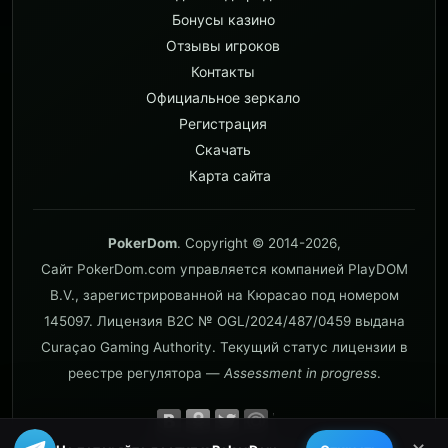
Бонусы казино
Отзывы игроков
Контакты
Официальное зеркало
Регистрация
Скачать
Карта сайта
PokerDom
. Copyright © 2014-2026,
Сайт PokerDom.com управляется компанией PlayDOM
B.V., зарегистрированной на Кюрасао под номером
145097. Лицензия B2C № OGL/2024/487/0459 выдана
Curaçao Gaming Authority. Текущий статус лицензии в
реестре регулятора —
Assessment in progress
.
© 2026 All rights reserved.