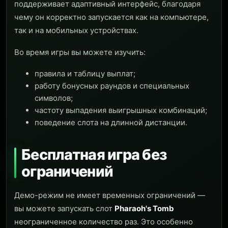
поддерживает адаптивный интерфейс, благодаря
чему он корректно запускается как на компьютере,
так и на мобильных устройствах.
Во время игры вы можете изучить:
правила и таблицу выплат;
работу бонусных раундов и специальных
символов;
частоту выпадения выигрышных комбинаций;
поведение слота на длинной дистанции.
Бесплатная игра без
ограничений
Демо-режим не имеет временных ограничений —
вы можете запускать слот
Pharaoh's Tomb
неограниченное количество раз. Это особенно