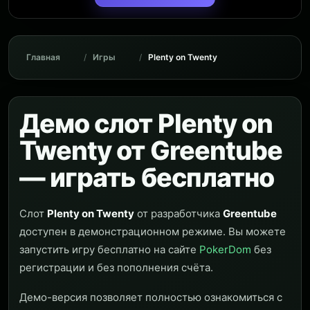
Главная
Игры
Plenty on Twenty
Демо слот Plenty on
Twenty от Greentube
— играть бесплатно
Слот
Plenty on Twenty
от разработчика
Greentube
доступен в демонстрационном режиме. Вы можете
запустить игру бесплатно на сайте
PokerDom
без
регистрации и без пополнения счёта.
Демо-версия позволяет полностью ознакомиться с