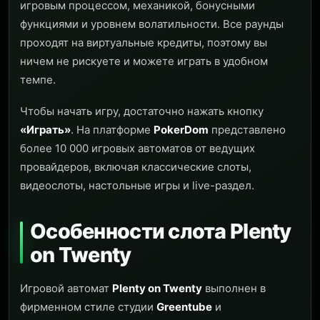
игровым процессом, механикой, бонусными
функциями и уровнем волатильности. Все раунды
проходят на виртуальные кредиты, поэтому вы
ничем не рискуете и можете играть в удобном
темпе.
Чтобы начать игру, достаточно нажать кнопку
«Играть»
. На платформе
PokerDom
представлено
более 10 000 игровых автоматов от ведущих
провайдеров, включая классические слоты,
видеослоты, настольные игры и live-раздел.
Особенности слота Plenty
on Twenty
Игровой автомат
Plenty on Twenty
выполнен в
фирменном стиле студии
Greentube
и