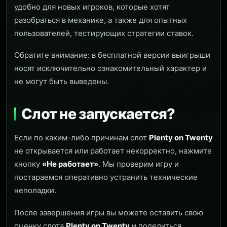
удобно для новых игроков, которые хотят
разобраться в механике, а также для опытных
пользователей, тестирующих стратегии ставок.
Обратите внимание: в бесплатной версии выигрыши
носят исключительно ознакомительный характер и
не могут быть выведены.
Слот не запускается?
Если по каким-либо причинам слот
Plenty on Twenty
не открывается или работает некорректно, нажмите
кнопку
«Не работает»
. Мы проверим игру и
постараемся оперативно устранить технические
неполадки.
После завершения игры вы можете оставить свою
оценку слота
Plenty on Twenty
и поделиться