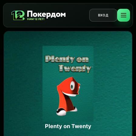
ВХОД
Plenty on Twenty