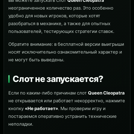
вы можете запускать слот
Queen Cleopatra
неограниченное количество раз. Это особенно
удобно для новых игроков, которые хотят
разобраться в механике, а также для опытных
пользователей, тестирующих стратегии ставок.
Обратите внимание: в бесплатной версии выигрыши
носят исключительно ознакомительный характер и
не могут быть выведены.
Слот не запускается?
Если по каким-либо причинам слот
Queen Cleopatra
не открывается или работает некорректно, нажмите
кнопку
«Не работает»
. Мы проверим игру и
постараемся оперативно устранить технические
неполадки.