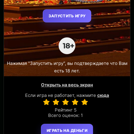
ЗАПУСТИТЬ ИГРУ
Нажимая "Запустить игру", вы подтверждаете что Вам
есть 18 лет.
Открыть на весь экран
Если игра не работает, нажмите
сюда
Рейтинг
5
Всего оценок:
1
ИГРАТЬ НА ДЕНЬГИ