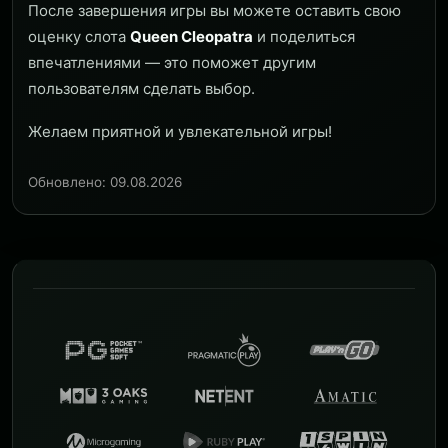
После завершения игры вы можете оставить свою
оценку слота
Queen Cleopatra
и поделиться
впечатлениями — это поможет другим
пользователям сделать выбор.
Желаем приятной и увлекательной игры!
Обновлено:
09.08.2026