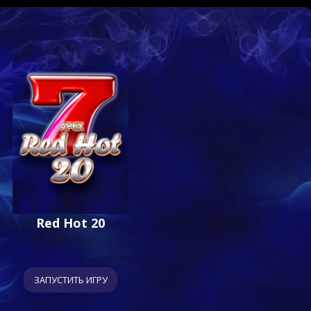
Red Hot 20
ЗАПУСТИТЬ ИГРУ