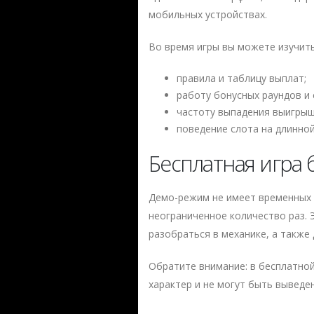
мобильных устройствах.
Во время игры вы можете изучить
правила и таблицу выплат;
работу бонусных раундов и
частоту выпадения выигрыш
поведение слота на длинной
Бесплатная игра 
Демо-режим не имеет временных 
неограниченное количество раз. 
разобраться в механике, а также
Обратите внимание: в бесплатно
характер и не могут быть выведе