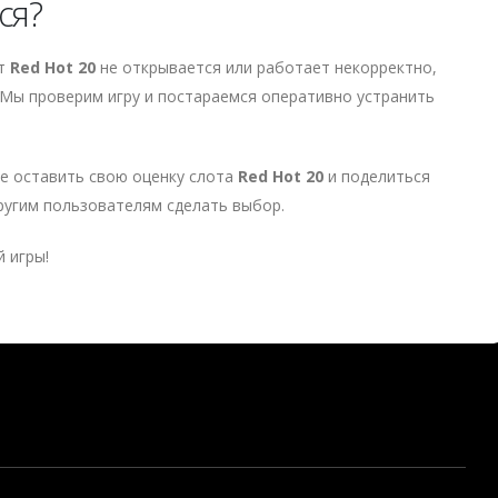
ся?
от
Red Hot 20
не открывается или работает некорректно,
 Мы проверим игру и постараемся оперативно устранить
е оставить свою оценку слота
Red Hot 20
и поделиться
угим пользователям сделать выбор.
 игры!