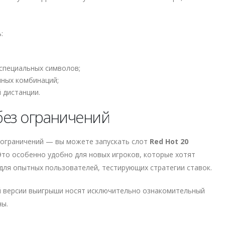
:
 специальных символов;
ных комбинаций;
 дистанции.
без ограничений
ограничений — вы можете запускать слот
Red Hot 20
Это особенно удобно для новых игроков, которые хотят
 для опытных пользователей, тестирующих стратегии ставок.
й версии выигрыши носят исключительно ознакомительный
ны.