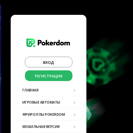
ВХОД
РЕГИСТРАЦИЯ
ГЛАВНАЯ
ИГРОВЫЕ АВТОМАТЫ
ФРИРОЛЛЫ POKERDOM
МОБИЛЬНАЯ ВЕРСИЯ