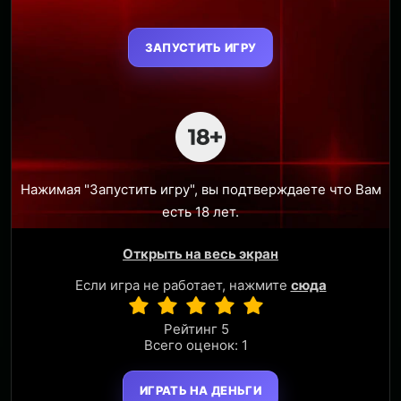
ЗАПУСТИТЬ ИГРУ
Нажимая "Запустить игру", вы подтверждаете что Вам
есть 18 лет.
Открыть на весь экран
Если игра не работает, нажмите
сюда
Рейтинг
5
Всего оценок:
1
ИГРАТЬ НА ДЕНЬГИ