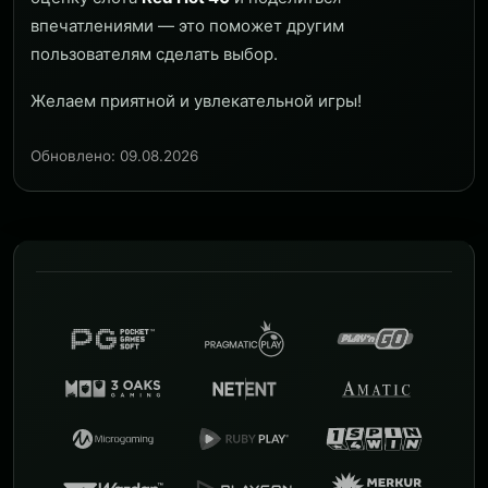
впечатлениями — это поможет другим
пользователям сделать выбор.
Желаем приятной и увлекательной игры!
Обновлено:
09.08.2026