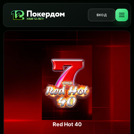
ВХОД
Red Hot 40