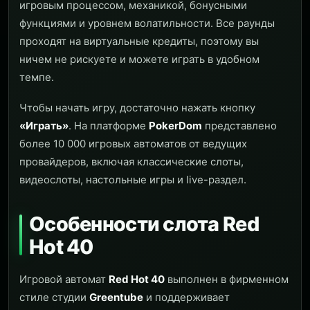
игровым процессом, механикой, бонусными
функциями и уровнем волатильности. Все раунды
проходят на виртуальные кредиты, поэтому вы
ничем не рискуете и можете играть в удобном
темпе.
Чтобы начать игру, достаточно нажать кнопку
«Играть»
. На платформе
PokerDom
представлено
более 10 000 игровых автоматов от ведущих
провайдеров, включая классические слоты,
видеослоты, настольные игры и live-раздел.
Особенности слота Red
Hot 40
Игровой автомат
Red Hot 40
выполнен в фирменном
стиле студии
Greentube
и поддерживает