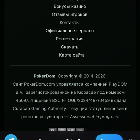
Бонусы казино
Отзывы игроков
Контакты
Официальное зеркало
Регистрация
Скачать
Карта сайта
PokerDom
. Copyright © 2014-2026,
Сайт PokerDom.com управляется компанией PlayDOM
B.V., зарегистрированной на Кюрасао под номером
145097. Лицензия B2C № OGL/2024/487/0459 выдана
Curaçao Gaming Authority. Текущий статус лицензии в
реестре регулятора —
Assessment in progress
.
© 2026 All rights reserved.