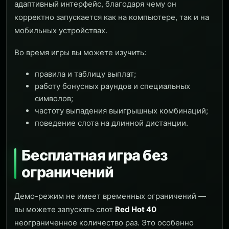
адаптивный интерфейс, благодаря чему он
корректно запускается как на компьютере, так и на
мобильных устройствах.
Во время игры вы можете изучить:
правила и таблицу выплат;
работу бонусных раундов и специальных
символов;
частоту выпадения выигрышных комбинаций;
поведение слота на длинной дистанции.
Бесплатная игра без
ограничений
Демо-режим не имеет временных ограничений —
вы можете запускать слот
Red Hot 40
неограниченное количество раз. Это особенно