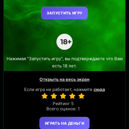
ЗАПУСТИТЬ ИГРУ
Нажимая "Запустить игру", вы подтверждаете что Вам
есть 18 лет.
Открыть на весь экран
Если игра не работает, нажмите
сюда
Рейтинг
5
Всего оценок:
1
ИГРАТЬ НА ДЕНЬГИ