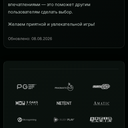
впечатлениями — это поможет другим
пользователям сделать выбор.
Желаем приятной и увлекательной игры!
Обновлено:
08.08.2026