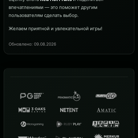
впечатлениями — это поможет другим
пользователям сделать выбор.
Желаем приятной и увлекательной игры!
Обновлено:
09.08.2026