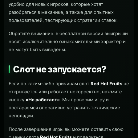
удобно для новых игроков, которые хотят
разобраться в механике, а также для опытных
пользователей, тестирующих стратегии ставок.
Обратите внимание: в бесплатной версии выигрыши
носят исключительно ознакомительный характер и
не могут быть выведены.
Слот не запускается?
Если по каким-либо причинам слот
Red Hot Fruits
не
открывается или работает некорректно, нажмите
кнопку
«Не работает»
. Мы проверим игру и
постараемся оперативно устранить технические
неполадки.
После завершения игры вы можете оставить свою
оценку слота
Red Hot Fruits
и поделиться