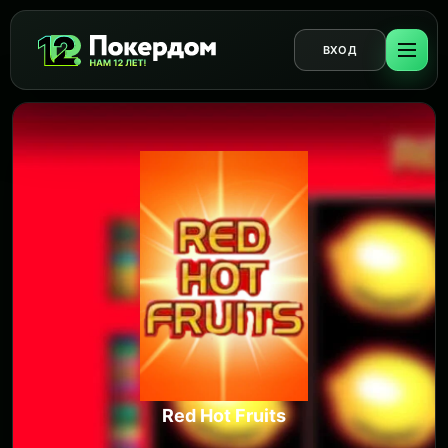
ВХОД
Red Hot Fruits