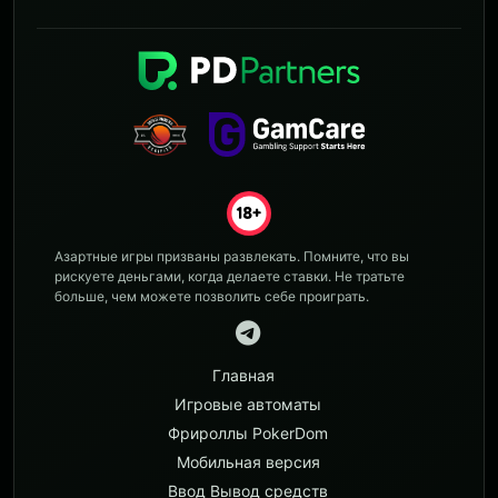
Азартные игры призваны развлекать. Помните, что вы
рискуете деньгами, когда делаете ставки. Не тратьте
больше, чем можете позволить себе проиграть.
Главная
Игровые автоматы
Фрироллы PokerDom
Мобильная версия
Ввод Вывод средств