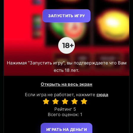
ЗАПУСТИТЬ ИГРУ
Нажимая "Запустить игру", вы подтверждаете что Вам
есть 18 лет.
Открыть на весь экран
Если игра не работает, нажмите
сюда
Рейтинг
5
Всего оценок:
1
ИГРАТЬ НА ДЕНЬГИ