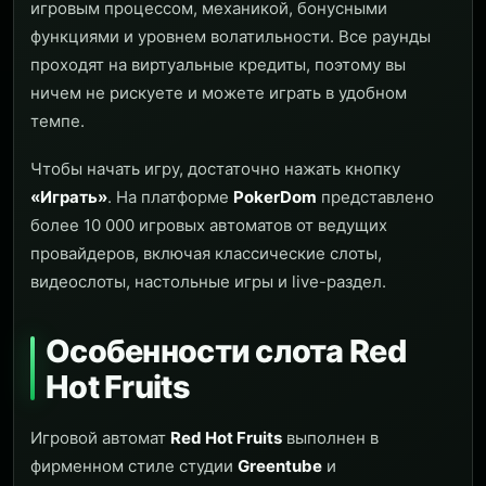
игровым процессом, механикой, бонусными
функциями и уровнем волатильности. Все раунды
проходят на виртуальные кредиты, поэтому вы
ничем не рискуете и можете играть в удобном
темпе.
Чтобы начать игру, достаточно нажать кнопку
«Играть»
. На платформе
PokerDom
представлено
более 10 000 игровых автоматов от ведущих
провайдеров, включая классические слоты,
видеослоты, настольные игры и live-раздел.
Особенности слота Red
Hot Fruits
Игровой автомат
Red Hot Fruits
выполнен в
фирменном стиле студии
Greentube
и